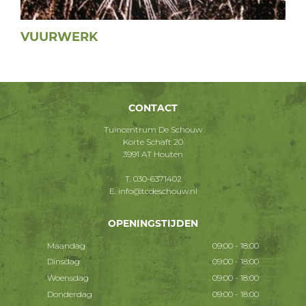
VUURWERK
CONTACT
Tuincentrum De Schouw
Korte Schaft 20
3991 AT Houten
T.
030-6371402
E.
info@tcdeschouw.nl
OPENINGSTIJDEN
Maandag
09:00 - 18:00
Dinsdag
09:00 - 18:00
Woensdag
09:00 - 18:00
Donderdag
09:00 - 18:00