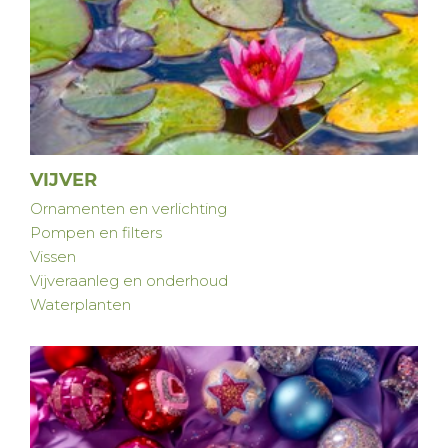
VIJVER
Ornamenten en verlichting
Pompen en filters
Vissen
Vijveraanleg en onderhoud
Waterplanten