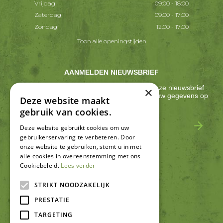
Vrijdag
09:00 - 18:00
Zaterdag
09:00 - 17:00
Zondag
12:00 - 17:00
Toon alle openingstijden
AANMELDEN NIEUWSBRIEF
Ontvang ongeveer één keer per 2 weken onze nieuwsbrief
×
met acties, nieuws & activiteiten! We slaan jouw gegevens op
Deze website maakt
conform onze
privacy policy
.
gebruik van cookies.
Deze website gebruikt cookies om uw
gebruikerservaring te verbeteren. Door
onze website te gebruiken, stemt u in met
alle cookies in overeenstemming met ons
Cookiebeleid.
Lees verder
SCHRIJF EEN RECENSIE
STRIKT NOODZAKELIJK
PRESTATIE
TARGETING