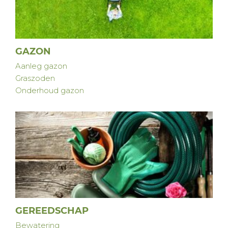
GAZON
Aanleg gazon
Graszoden
Onderhoud gazon
GEREEDSCHAP
Bewatering