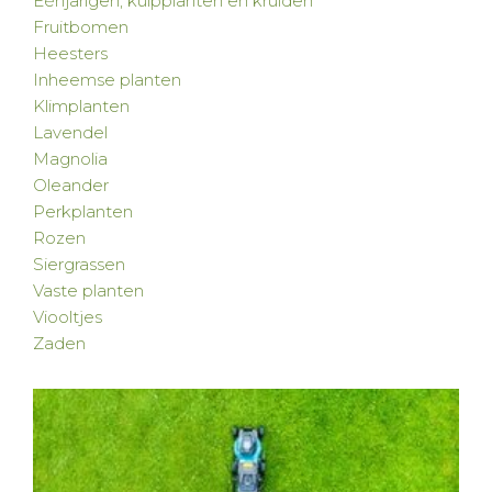
Eénjarigen, kuipplanten en kruiden
Fruitbomen
Heesters
Inheemse planten
Klimplanten
Lavendel
Magnolia
Oleander
Perkplanten
Rozen
Siergrassen
Vaste planten
Viooltjes
Zaden