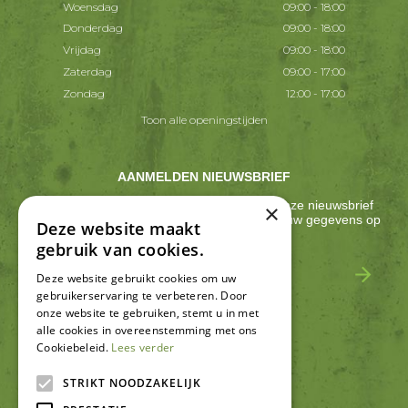
Woensdag
09:00 - 18:00
Donderdag
09:00 - 18:00
Vrijdag
09:00 - 18:00
Zaterdag
09:00 - 17:00
Zondag
12:00 - 17:00
Toon alle openingstijden
AANMELDEN NIEUWSBRIEF
Ontvang ongeveer één keer per 2 weken onze nieuwsbrief
×
met acties, nieuws & activiteiten! We slaan jouw gegevens op
Deze website maakt
conform onze
privacy policy
.
gebruik van cookies.
Deze website gebruikt cookies om uw
gebruikerservaring te verbeteren. Door
onze website te gebruiken, stemt u in met
alle cookies in overeenstemming met ons
Cookiebeleid.
Lees verder
SCHRIJF EEN RECENSIE
STRIKT NOODZAKELIJK