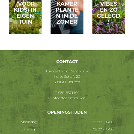
(VOOR
KAMER
VIBES
KIDS) IN
PLANTE
EN ZÓ
EIGEN
N IN DE
GELEGD
TUIN
ZOMER
!
CONTACT
Tuincentrum De Schouw
Korte Schaft 20
3991 AT Houten
T.
030-6371402
E.
info@tcdeschouw.nl
OPENINGSTIJDEN
Maandag
09:00 - 18:00
Dinsdag
09:00 - 18:00