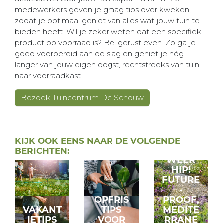
medewerkers geven je graag tips over kweken,
zodat je optimaal geniet van alles wat jouw tuin te
bieden heeft. Wil je zeker weten dat een specifiek
product op voorraad is? Bel gerust even. Zo ga je
goed voorbereid aan de slag en geniet je nóg
langer van jouw eigen oogst, rechtstreeks van tuin
naar voorraadkast.
Bezoek Tuincentrum De Schouw
GRIND
KIJK OOK EENS NAAR DE VOLGENDE
IS
BERICHTEN:
WEER
HIP!
FUTURE
-
OPFRIS
PROOF,
VAKANT
TIPS
MEDITE
IETIPS
VOOR
RRANE