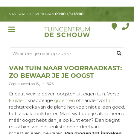
G
a
VANDAAG GEOPEND VAN
09:00
T/M
18:00
n
a
a
r
c
o
n
t
VAN TUIN NAAR VOORRAADKAST:
e
ZO BEWAAR JE JE OOGST
n
t
Gepubliceerd op
16 juni 2026
Er gaat weinig boven oogsten uit eigen tuin. Verse
kruiden
, knapperige
groenten
of handenvol
fruit
rechtstreeks van de plant: het voelt niet alleen goed,
het smaakt ook beter. Maar wat doe je als je ineens
méér oogst hebt dan je op kunt eten? Dan begint
misschien wel het leukste onderdeel van
moestuinieren: bewaren.
Van drogen tot inmaken