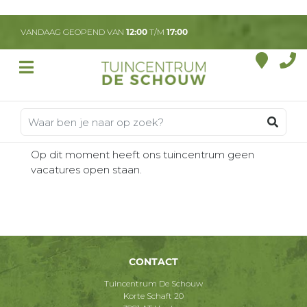
G
a
VANDAAG GEOPEND VAN
12:00
T/M
17:00
n
a
a
r
c
o
n
t
Op dit moment heeft ons tuincentrum geen
e
vacatures open staan.
n
t
CONTACT
Tuincentrum De Schouw
Korte Schaft 20