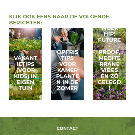
GRIND
KIJK OOK EENS NAAR DE VOLGENDE
IS
BERICHTEN:
WEER
HIP!
FUTURE
-
OPFRIS
PROOF,
VAKANT
TIPS
MEDITE
IETIPS
VOOR
RRANE
(VOOR
KAMER
VIBES
KIDS) IN
PLANTE
EN ZÓ
EIGEN
N IN DE
GELEGD
TUIN
ZOMER
!
CONTACT