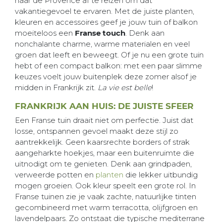
naar de Provence af te reizen om dat
vakantiegevoel te ervaren. Met de juiste planten,
kleuren en accessoires geef je jouw tuin of balkon
moeiteloos een
Franse touch
. Denk aan
nonchalante charme, warme materialen en veel
groen dat leeft en beweegt. Of je nu een grote tuin
hebt of een compact balkon: met een paar slimme
keuzes voelt jouw buitenplek deze zomer alsof je
midden in Frankrijk zit.
La vie est belle
!
FRANKRIJK AAN HUIS: DE JUISTE SFEER
Een Franse tuin draait niet om perfectie. Juist dat
losse, ontspannen gevoel maakt deze stijl zo
aantrekkelijk. Geen kaarsrechte borders of strak
aangeharkte hoekjes, maar een buitenruimte die
uitnodigt om te genieten. Denk aan grindpaden,
verweerde potten en
planten
die lekker uitbundig
mogen groeien. Ook kleur speelt een grote rol. In
Franse tuinen zie je vaak zachte, natuurlijke tinten
gecombineerd met warm terracotta, olijfgroen en
lavendelpaars. Zo ontstaat die typische mediterrane