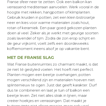
Franse sfeer neer te zetten. Ook een balkon kan
verrassend mediterraan aanvoelen. Werk vooral in de
hoogte met rekken, hangpotten of klimplanten.
Gebruik kruiden in potten, zet een klein bistrosetje
neer en kies voor warme materialen zoals hout,
rotan of keramiek. Een paar goed gekozen planten
doen al veel. Zeker als je werkt met geurige soorten
zoals lavendel of tijm. Zodra de zon erop schijnt en
de geur vrijkomt, voelt zelfs een doordeweeks
koffiemoment ineens alsof je op vakantie bent.
MET DE FRANSE SLAG
Wat Franse buitenruimtes zo charmant maakt, is dat
ze niet té gestyled voelen. Het hoeft niet perfect.
Planten mogen een beetje overhangen, potten
mogen verschillend zijn en materialen hoeven niet
splinternieuw te ogen. Juist dat geeft karakter. Durf
dus te combineren en laat je tuin of balkon een
beetje leven. Zet niet alles strak in lijnen, maar
creëer hoekjes en verrassingen. Dat maakt je
buitenruimte niet alleen mooier, maar ook veel