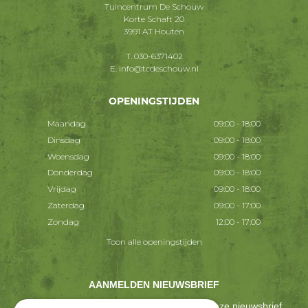
Tuincentrum De Schouw
Korte Schaft 20
3991 AT Houten
T.
030-6371402
E.
info@tcdeschouw.nl
OPENINGSTIJDEN
Maandag
09:00 - 18:00
Dinsdag
09:00 - 18:00
Woensdag
09:00 - 18:00
Donderdag
09:00 - 18:00
Vrijdag
09:00 - 18:00
Zaterdag
09:00 - 17:00
Zondag
12:00 - 17:00
Toon alle openingstijden
AANMELDEN NIEUWSBRIEF
Ontvang ongeveer één keer per 2 weken onze nieuwsbrief