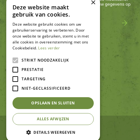
×
met acties, nieuws & activiteiten! We slaan jouw gegevens op
Deze website maakt
conform onze
privacy policy
.
gebruik van cookies.
Deze website gebruikt cookies om uw
gebruikerservaring te verbeteren. Door
onze website te gebruiken, stemt u in met
alle cookies in overeenstemming met ons
Cookiebeleid.
Lees verder
SCHRIJF EEN RECENSIE
STRIKT NOODZAKELIJK
PRESTATIE
TARGETING
NIET-GECLASSIFICEERD
OPSLAAN EN SLUITEN
ALLES AFWIJZEN
© Tuincentrum De Schouw
Green Solutions
DETAILS WEERGEVEN
Tuincentrum Overzicht
Privacy policy