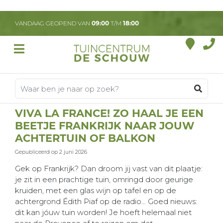
G
a
VANDAAG GEOPEND VAN
09:00
T/M
18:00
n
a
a
r
c
o
n
t
VIVA LA FRANCE! ZO HAAL JE EEN
e
BEETJE FRANKRIJK NAAR JOUW
n
t
ACHTERTUIN OF BALKON
Gepubliceerd op
2 juni 2026
Gek op Frankrijk? Dan droom jij vast van dit plaatje:
je zit in een prachtige tuin, omringd door geurige
kruiden, met een glas wijn op tafel en op de
achtergrond Édith Piaf op de radio... Goed nieuws:
dit kan jóuw tuin worden! Je hoeft helemaal niet