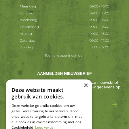
Maandag
09:00 - 18:00
Dinsdag
09:00 - 18:00
Woensdag
09:00 - 18:00
Donderdag
09:00 - 18:00
Vrijdag
09:00 - 18:00
Zaterdag
09:00 - 17:00
Zondag
12:00 - 17:00
Toon alle openingstijden
AANMELDEN NIEUWSBRIEF
Ontvang ongeveer één keer per 2 weken onze nieuwsbrief
×
met acties, nieuws & activiteiten! We slaan jouw gegevens op
Deze website maakt
conform onze
privacy policy
.
gebruik van cookies.
Deze website gebruikt cookies om uw
gebruikerservaring te verbeteren. Door
onze website te gebruiken, stemt u in met
alle cookies in overeenstemming met ons
Cookiebeleid.
Lees verder