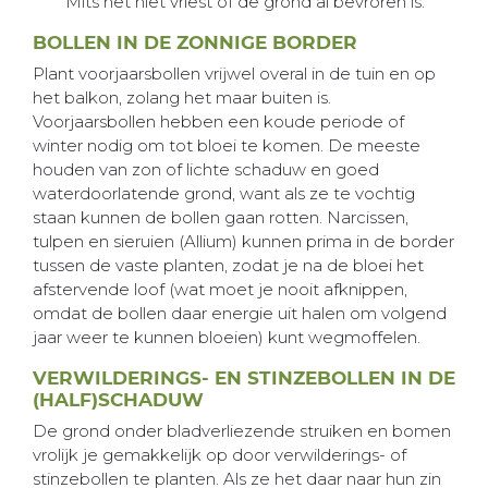
Mits het niet vriest of de grond al bevroren is.
BOLLEN IN DE ZONNIGE BORDER
Plant voorjaarsbollen vrijwel overal in de tuin en op
het balkon, zolang het maar buiten is.
Voorjaarsbollen hebben een koude periode of
winter nodig om tot bloei te komen. De meeste
houden van zon of lichte schaduw en goed
waterdoorlatende grond, want als ze te vochtig
staan kunnen de bollen gaan rotten. Narcissen,
tulpen en sieruien (Allium) kunnen prima in de border
tussen de vaste planten, zodat je na de bloei het
afstervende loof (wat moet je nooit afknippen,
omdat de bollen daar energie uit halen om volgend
jaar weer te kunnen bloeien) kunt wegmoffelen.
VERWILDERINGS- EN STINZEBOLLEN IN DE
(HALF)SCHADUW
De grond onder bladverliezende struiken en bomen
vrolijk je gemakkelijk op door verwilderings- of
stinzebollen te planten. Als ze het daar naar hun zin