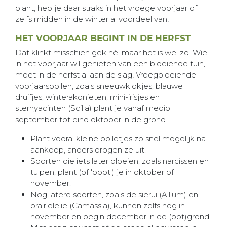
plant, heb je daar straks in het vroege voorjaar of
zelfs midden in de winter al voordeel van!
HET VOORJAAR BEGINT IN DE HERFST
Dat klinkt misschien gek hè, maar het is wel zo. Wie
in het voorjaar wil genieten van een bloeiende tuin,
moet in de herfst al aan de slag! Vroegbloeiende
voorjaarsbollen, zoals sneeuwklokjes, blauwe
druifjes, winterakonieten, mini-irisjes en
sterhyacinten (Scilla) plant je vanaf medio
september tot eind oktober in de grond.
Plant vooral kleine bolletjes zo snel mogelijk na
aankoop, anders drogen ze uit.
Soorten die iets later bloeien, zoals narcissen en
tulpen, plant (of 'poot') je in oktober of
november.
Nog latere soorten, zoals de sierui (Allium) en
prairielelie (Camassia), kunnen zelfs nog in
november en begin december in de (pot)grond.