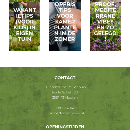
OPFRIS
PROOF,
VAKANT
TIPS
MEDITE
IETIPS
VOOR
RRANE
(VOOR
KAMER
VIBES
KIDS) IN
PLANTE
EN ZÓ
EIGEN
N IN DE
GELEGD
TUIN
ZOMER
!
CONTACT
Tuincentrum De Schouw
Korte Schaft 20
3991 AT Houten
T.
030-6371402
E.
info@tcdeschouw.nl
OPENINGSTIJDEN