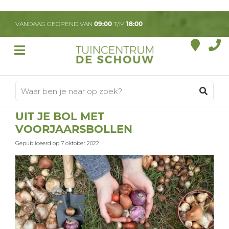
G
a
VANDAAG GEOPEND VAN
09:00
T/M
18:00
n
a
a
r
c
o
n
t
UIT JE BOL MET
e
VOORJAARSBOLLEN
n
t
Gepubliceerd op
7 oktober 2022