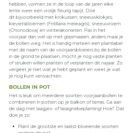
hebben, vormen ze in de loop van de jaren elke
lente weer een vrolijk fleurig tapijt. Doe
dit bijvoorbeeld met krokussen, sneeuwklokjes,
kievietsbloemen (Fritillaria meleagris), sneeuwroem
(Chionodoxa) en winterakonieten. Pas in het
voorjaar dan wel op met grasmaaien, anders maai je
de bollen weg. Het is handig meteen een plantlabel
met de naam van de voorjaarsbloeiers bij de bollen
in de grond te plaatsen, mocht je nog vaste planten
of struiken willen planten of verplanten dit najaar. Zo
vergeet je niet wat je hebt geplant en weet je wat
je nog kunt verwachten.
BOLLEN IN POT
Het is leuk om meerdere soorten voorjaarsbollen te
combineren in potten op je balkon of terras. Ga aan
de slag met laagjes- of lasagnebeplanting! Hoe? Dat
doe je zo:
Plant de grootste en laatst-bloeiende soorten
onderin de pot.