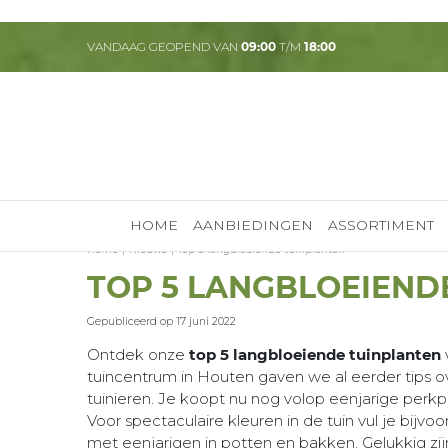
Ga
naar
VANDAAG GEOPEND VAN
09:00
T/M
18:00
content
HOME
AANBIEDINGEN
ASSORTIMENT
Home
Nieuws
Top 5 langbloeiende tuinplanten
TOP 5 LANGBLOEIEND
Gepubliceerd op
17 juni 2022
Ontdek onze
top 5 langbloeiende tuinplanten
tuincentrum in Houten gaven we al eerder tips o
tuinieren. Je koopt nu nog volop eenjarige perkpl
Voor spectaculaire kleuren in de tuin vul je bij
met eenjarigen in potten en bakken. Gelukkig zij