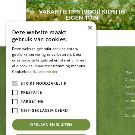
VAKANTIETIPS (VOOR KIDS) IN
EIGEN TUIN
×
Deze website maakt
gebruik van cookies.
Deze website gebruikt cookies om uw
gebruikerservaring te verbeteren. Door
onze website te gebruiken, stemt u in met
CONTACT
alle cookies in overeenstemming met ons
Cookiebeleid.
Lees verder
Tuincentrum De Schouw
Maan
Korte Schaft 20
Dins
3991 AT Houten
STRIKT NOODZAKELIJK
Woen
PRESTATIE
T.
030-6371402
Dond
E.
info@tcdeschouw.nl
Vrijd
TARGETING
Zater
NIET-GECLASSIFICEERD
Zond
OPSLAAN EN SLUITEN