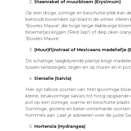
Steenraket of muurbloem (Erysimum)
Op een droge, zonnige en beschutte plek kan de E
behoudt bovendien zijn blad in de winter. Alleen
'Bowles Mauve', die hoge lange lilakleurige bloema
bloemetjes krijgen ('Red Jep') of diep oker-ora
'Bowles Mauve'.
(Muur)fijnstraal of Mexicaans madeliefje (
Dit schattige, laagblijvende plantje krijgt madeli
tussen terrastegels, tegen en op muren en in po
Siersalie (Salvia)
Hier zijn talloze soorten van. Met lipvormige bloe
kleine, struikvormige salvia's tot hoog opgaande 
pot op een zonnige, warme en beschutte plaats en
Sommige, grotere en beter winterharde soorten le
hommels aan. Laat je adviseren over de juiste Sal
Hortensia (Hydrangea)