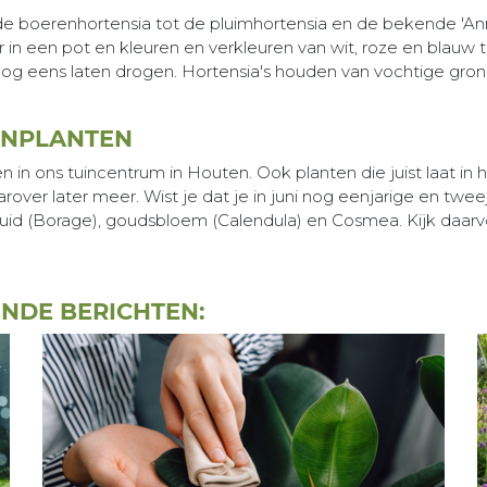
an de boerenhortensia tot de pluimhortensia en de bekende 'A
r in een pot en kleuren en verkleuren van wit, roze en blauw 
nog eens laten drogen. Hortensia's houden van vochtige gron
INPLANTEN
 in ons tuincentrum in Houten. Ook planten die juist laat in he
r later meer. Wist je dat je in juni nog eenjarige en tweeja
id (Borage), goudsbloem (Calendula) en Cosmea. Kijk daarv
ENDE BERICHTEN: