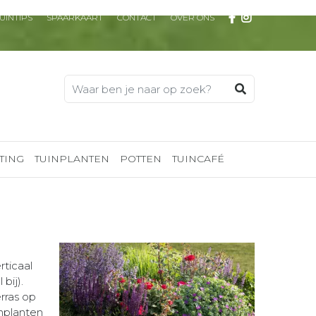
UINTIPS
SPAARKAART
CONTACT
OVER ONS
TING
TUINPLANTEN
POTTEN
TUINCAFÉ
rticaal
bij).
rras op
inplanten