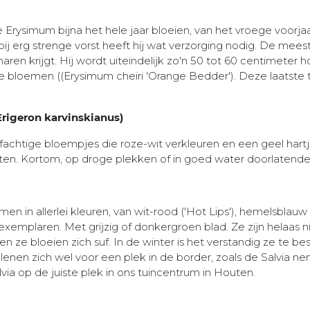
rysimum bijna het hele jaar bloeien, van het vroege voorjaar
 bij erg strenge vorst heeft hij wat verzorging nodig. De me
ren krijgt. Hij wordt uiteindelijk zo'n 50 tot 60 centimeter h
nje bloemen ((Erysimum cheiri 'Orange Bedder'). Deze laats
Erigeron karvinskianus)
efachtige bloempjes die roze-wit verkleuren en een geel hartje 
tten. Kortom, op droge plekken of in goed water doorlatende
men in allerlei kleuren, van wit-rood ('Hot Lips'), hemelsblauw
exemplaren. Met grijzig of donkergroen blad. Ze zijn helaas n
 ze bloeien zich suf. In de winter is het verstandig ze te b
nen zich wel voor een plek in de border, zoals de Salvia nem
via op de juiste plek in ons tuincentrum in Houten.