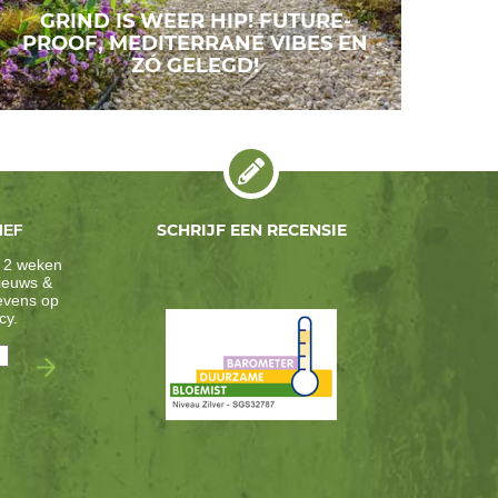
GRIND IS WEER HIP! FUTURE-
PROOF, MEDITERRANE VIBES EN
ZÓ GELEGD!
SCHRIJF EEN RECENSIE
IEF
 2 weken
nieuws &
gevens op
cy
.