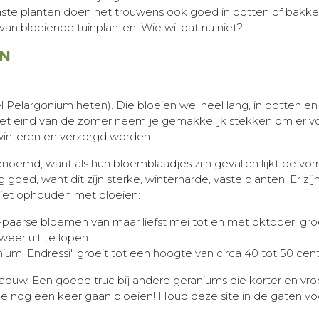
vaste planten doen het trouwens ook goed in potten of bakk
an bloeiende tuinplanten. Wie wil dat nu niet?
EN
l Pelargonium heten). Die bloeien wel heel lang, in potten en
het eind van de zomer neem je gemakkelijk stekken om er vol
winteren en verzorgd worden.
oemd, want als hun bloemblaadjes zijn gevallen lijkt de vor
goed, want dit zijn sterke, winterharde, vaste planten. Er zijn
niet ophouden met bloeien:
paarse bloemen van maar liefst mei tot en met oktober, groe
 weer uit te lopen.
um 'Endressi', groeit tot een hoogte van circa 40 tot 50 cent
aduw. Een goede truc bij andere geraniums die korter en vroeg
ze nog een keer gaan bloeien! Houd deze site in de gaten vo