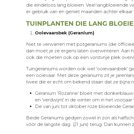
die eindeloos lang bloeien. Veel langbloeiende 
er gebruik van en geniet maanden achter elkaar v
TUINPLANTEN DIE LANG BLOEI
Ooievaarsbek (Geranium)
Niet te verwarren met potgeraniums (die officiee
dan moet je ze ergens laten overwinteren. Aan 
ook die moeten ook op een vorstvrije plek over
Tuingeraniums worden ook wel 'ooievaarsbek' gen
een ooievaar. Met deze geraniums zit je jarenlang 
twee die er echt om bekend staan dat ze bijna 
Geranium 'Rozanne' bloeit met donkerblauw-
en 'verdwijnt' in de winter om in het voorjaar
De van juni tot oktober roze bloeiende Gerani
Beide Geraniums gedijen zowel in zon als halfsch
vóór de langste dag (21 juni) terug. Dan kunnen 