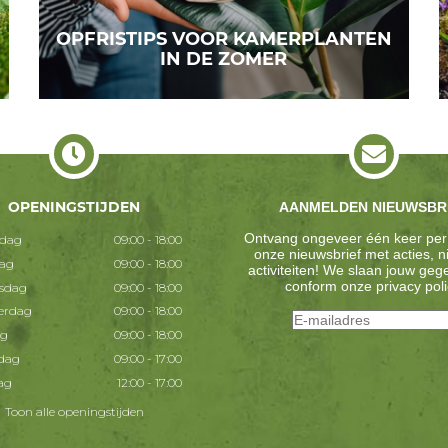
OPFRISTIPS VOOR KAMERPLANTEN
IN DE ZOMER
OPENINGSTIJDEN
AANMELDEN NIEUWSBR
Ontvang ongeveer één keer per
dag
09:00 - 18:00
onze nieuwsbrief met acties, 
dag
09:00 - 18:00
activiteiten! We slaan jouw ge
conform onze
privacy poli
sdag
09:00 - 18:00
erdag
09:00 - 18:00
ag
09:00 - 18:00
dag
09:00 - 17:00
ag
12:00 - 17:00
Toon alle openingstijden