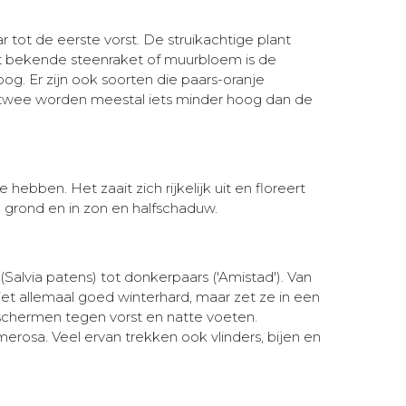
 tot de eerste vorst. De struikachtige plant
est bekende steenraket of muurbloem is de
oog. Er zijn ook soorten die paars-oranje
te twee worden meestal iets minder hoog dan de
hebben. Het zaait zich rijkelijk uit en floreert
 grond en in zon en halfschaduw.
 (Salvia patens) tot donkerpaars ('Amistad'). Van
iet allemaal goed winterhard, maar zet ze in een
eschermen tegen vorst en natte voeten.
erosa. Veel ervan trekken ook vlinders, bijen en