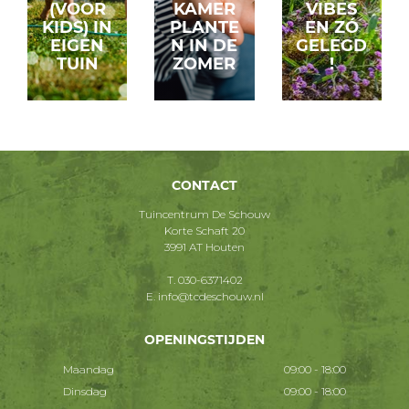
(VOOR
KAMER
VIBES
KIDS) IN
PLANTE
EN ZÓ
EIGEN
N IN DE
GELEGD
TUIN
ZOMER
!
CONTACT
Tuincentrum De Schouw
Korte Schaft 20
3991 AT Houten
T.
030-6371402
E.
info@tcdeschouw.nl
OPENINGSTIJDEN
Maandag
09:00 - 18:00
Dinsdag
09:00 - 18:00