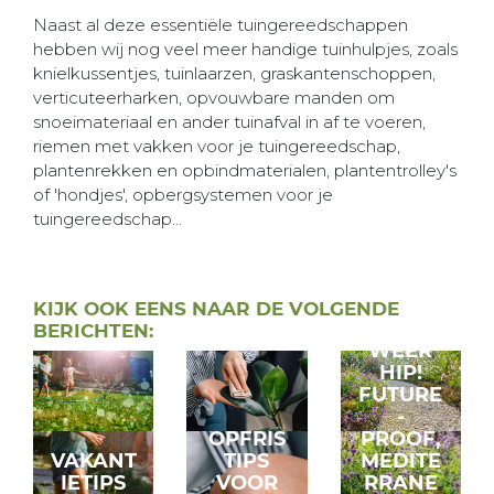
Naast al deze essentiële tuingereedschappen
hebben wij nog veel meer handige tuinhulpjes, zoals
knielkussentjes, tuinlaarzen, graskantenschoppen,
verticuteerharken, opvouwbare manden om
snoeimateriaal en ander tuinafval in af te voeren,
riemen met vakken voor je tuingereedschap,
plantenrekken en opbindmaterialen, plantentrolley's
of 'hondjes', opbergsystemen voor je
tuingereedschap...
GRIND
KIJK OOK EENS NAAR DE VOLGENDE
IS
BERICHTEN:
WEER
HIP!
FUTURE
-
OPFRIS
PROOF,
VAKANT
TIPS
MEDITE
IETIPS
VOOR
RRANE