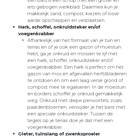
Een bats is een schop met een groter en
iets gebogen werkblad. Daarmee kun je
makkelijk zand, compost, kiezels of losse
aarde opscheppen en verplaatsen.
Hark, schoffel, onkruidsteker en/of
voegenkrabber
Afhankelijk van het formaat van je tuin en
terras en of je ook een gazon of moestuin
hebt, ga je onkruid en mossen te lijf met
een hark, schoffel, onkruidsteker en/of
voegenkrabber. Een hark is perfect om het
gazon van mos en afgevallen herfstbladeren
te ontdoen én om een laag verse grond of
compost mee te egaliseren. In de moestuin
en borders schoffel je onkruid gemakkelijk
weg. Onkruid met diepe penwortels, zoals
paardenbloemen, verwijder je het best met
een speciale onkruidsteker. Tussen de
tegels op je terras doe je dat met een
voegenkrabber.
Gieter, tuinslang of zwenksproeier