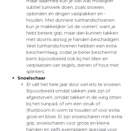
maar daarmee kun je wel wat moeilijker
subtiel tuinwerk doen, zoals snoeien,
opbinden en dingen vastpakken en -
houden. Met dunnere tuinhandschoenen
kun je makkelijker 'uit de voeten', want je
hebt betere grip, maar dan kunnen takken
met doorns alsnog je handen beschadigen.
Veel tuinhandschoenen hebben een extra
beschermlaag, zodat je beter beschermd
bent, bijvoorbeeld ook bij het tillen en
verplaatsen van tegels, stenen of hout met
splinters.
Snoeischaar
Er valt het hele jaar door wel iets te snoeien.
Bijvoorbeeld omdat takken ziek zijn of
afgestorven, omdat takken in de weg zitten
bij het tuinpad, of om een struik of
(fruit)boom in vorm te houden of voor extra
groei en bloei. Er zijn snoeischaren met extra
grip, snoeischaren voor grote en kleine
handen en zelfs exemplaren speciaal voor