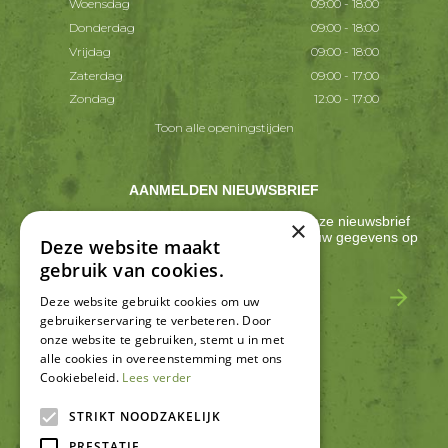
Woensdag
09:00 - 18:00
Donderdag
09:00 - 18:00
Vrijdag
09:00 - 18:00
Zaterdag
09:00 - 17:00
Zondag
12:00 - 17:00
Toon alle openingstijden
AANMELDEN NIEUWSBRIEF
Ontvang ongeveer één keer per 2 weken onze nieuwsbrief
×
met acties, nieuws & activiteiten! We slaan jouw gegevens op
Deze website maakt
conform onze
privacy policy
.
gebruik van cookies.
Deze website gebruikt cookies om uw
gebruikerservaring te verbeteren. Door
onze website te gebruiken, stemt u in met
alle cookies in overeenstemming met ons
Cookiebeleid.
Lees verder
SCHRIJF EEN RECENSIE
STRIKT NOODZAKELIJK
PRESTATIE