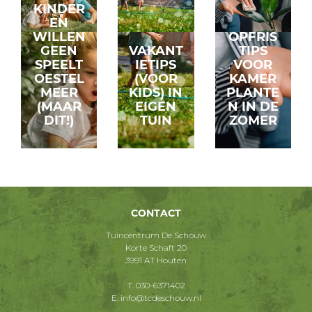
KINDER
EN
WILLEN
OPFRIS
GEEN
VAKANT
TIPS
SPEELT
IETIPS
VOOR
OESTEL
(VOOR
KAMER
MEER
KIDS) IN
PLANTE
(MAAR
EIGEN
N IN DE
DIT!)
TUIN
ZOMER
CONTACT
Tuincentrum De Schouw
Korte Schaft 20
3991 AT Houten
T.
030-6371402
E.
info@tcdeschouw.nl