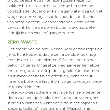
bijvoorbeeld niet aan te raden glazen vazen of
bakken buiten te zetten, vanwege het risico op
vorstschade. Bovendien kan regenwater daaruit niet
weglopen, en voorjaarsbollen houden beslist niet
van natte 'voeten'. Wanneer strenge vorst wordt
verwacht, kun je de bollen buiten 's avonds beter
tijdelijk in de schuur of garage zetten.
ZERO-WASTE
Het mooie van de ontluikende voorjaarsbolletjes die
je nu kunt kopen is dat je ze na de bloei ook nog
eens in de tuin kunt planten. Of in een pot op het
balkon of terras. Of geef ze weg aan een liefhebber
met een grote tuin. Knip de uitgebloeide bloemen
eruit, maar laat het blad afsterven, want daaruit
halen de bollen de kracht om volgend voorjaar weer
te kunnen bloeien.
Sneeuwklokjes schijnen het in de tuin zelfs beter te
doen wanneer je ze bloeiend koopt en vervolgens
in de tuin plant dan wanneer je ze in het najaar als
'slapend bolletje' in de tuin plant. Waarschijnlijk