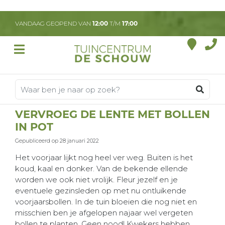
G
a
VANDAAG GEOPEND VAN
12:00
T/M
17:00
n
a
a
r
c
o
n
t
VERVROEG DE LENTE MET BOLLEN
e
IN POT
n
t
Gepubliceerd op
28 januari 2022
Het voorjaar lijkt nog heel ver weg. Buiten is het
koud, kaal en donker. Van de bekende ellende
worden we ook niet vrolijk. Fleur jezelf en je
eventuele gezinsleden op met nu ontluikende
voorjaarsbollen. In de tuin bloeien die nog niet en
misschien ben je afgelopen najaar wel vergeten
bollen te planten. Geen nood! Kwekers hebben