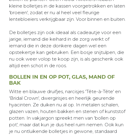
kleine bolletjes in de kassen voorgetrokken en laten
'broeien', zodat er nu al heel veel fleurige
lentebloeiers verkrijgbaar zijn. Voor binnen en buiten.
De bolletjes zijn ook ideaal als cadeautje voor een
jarige, iemand die keihard in de zorg werkt of
iemand die in deze donkere dagen wel een
opstekertje kan gebruiken. Een bosje snijtulpen, die
nu ook weer volop te koop zijn, is als geschenk ook
altijd een schot in de roos.
BOLLEN IN EN OP POT, GLAS, MAND OF
BAK
Witte en blauwe druifjes, narcisjes 'Tête-à-Tête' en
'Bridal Crown', dwergirisjes en heerlijk geurende
hyacinten. Ze duiken nu al op. In metalen schalen,
glazen vazen, houten bakken en stenen of kunststof
potten. In vakjargon spreekt men van 'bollen op
pot', maar dat kun je dus heel ruim nemen. Ook kun
je nu ontluikende bolletjes in gewone, standaard