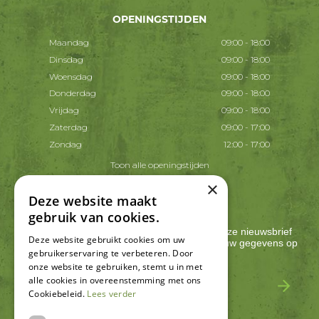
OPENINGSTIJDEN
Maandag
09:00 - 18:00
Dinsdag
09:00 - 18:00
Woensdag
09:00 - 18:00
Donderdag
09:00 - 18:00
Vrijdag
09:00 - 18:00
Zaterdag
09:00 - 17:00
Zondag
12:00 - 17:00
Toon alle openingstijden
×
Deze website maakt
AANMELDEN NIEUWSBRIEF
gebruik van cookies.
Ontvang ongeveer één keer per 2 weken onze nieuwsbrief
Deze website gebruikt cookies om uw
met acties, nieuws & activiteiten! We slaan jouw gegevens op
gebruikerservaring te verbeteren. Door
conform onze
privacy policy
.
onze website te gebruiken, stemt u in met
alle cookies in overeenstemming met ons
Cookiebeleid.
Lees verder