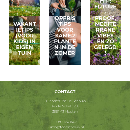
HIP!
FUTURE
-
OPFRIS
PROOF,
VAKANT
TIPS
MEDITE
IETIPS
VOOR
RRANE
(VOOR
KAMER
VIBES
KIDS) IN
PLANTE
EN ZÓ
EIGEN
N IN DE
GELEGD
TUIN
ZOMER
!
CONTACT
Tuincentrum De Schouw
Korte Schaft 20
3991 AT Houten
T.
030-6371402
E.
info@tcdeschouw.nl