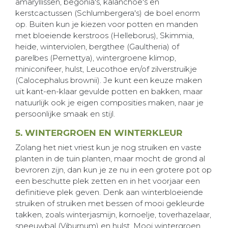
amaryllissen, begonia's, kalanchoë's en
kerstcactussen (Schlumbergera's) de boel enorm
op. Buiten kun je kiezen voor potten en manden
met bloeiende kerstroos (Helleborus), Skimmia,
heide, winterviolen, bergthee (Gaultheria) of
parelbes (Pernettya), wintergroene klimop,
miniconifeer, hulst, Leucothoe en/of zilverstruikje
(Calocephalus brownii). Je kunt een keuze maken
uit kant-en-klaar gevulde potten en bakken, maar
natuurlijk ook je eigen composities maken, naar je
persoonlijke smaak en stijl.
5. WINTERGROEN EN WINTERKLEUR
Zolang het niet vriest kun je nog struiken en vaste
planten in de tuin planten, maar mocht de grond al
bevroren zijn, dan kun je ze nu in een grotere pot op
een beschutte plek zetten en in het voorjaar een
definitieve plek geven. Denk aan winterbloeiende
struiken of struiken met bessen of mooi gekleurde
takken, zoals winterjasmijn, kornoelje, toverhazelaar,
sneeuwbal (Viburnum) en hulst. Mooi wintergroen