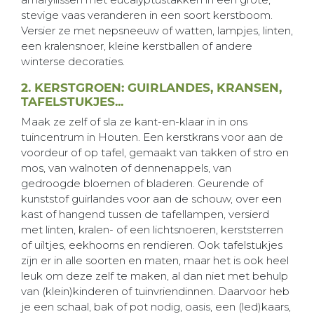
stevige vaas veranderen in een soort kerstboom.
Versier ze met nepsneeuw of watten, lampjes, linten,
een kralensnoer, kleine kerstballen of andere
winterse decoraties.
2. KERSTGROEN: GUIRLANDES, KRANSEN,
TAFELSTUKJES...
Maak ze zelf of sla ze kant-en-klaar in in ons
tuincentrum in Houten. Een kerstkrans voor aan de
voordeur of op tafel, gemaakt van takken of stro en
mos, van walnoten of dennenappels, van
gedroogde bloemen of bladeren. Geurende of
kunststof guirlandes voor aan de schouw, over een
kast of hangend tussen de tafellampen, versierd
met linten, kralen- of een lichtsnoeren, kerststerren
of uiltjes, eekhoorns en rendieren. Ook tafelstukjes
zijn er in alle soorten en maten, maar het is ook heel
leuk om deze zelf te maken, al dan niet met behulp
van (klein)kinderen of tuinvriendinnen. Daarvoor heb
je een schaal, bak of pot nodig, oasis, een (led)kaars,