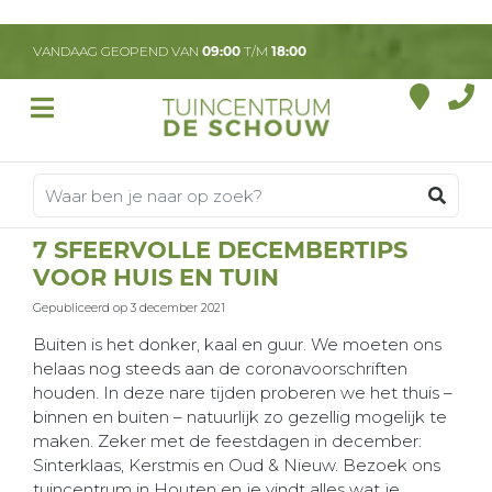
G
a
VANDAAG GEOPEND VAN
09:00
T/M
18:00
n
a
a
r
c
o
n
t
7 SFEERVOLLE DECEMBERTIPS
e
VOOR HUIS EN TUIN
n
t
Gepubliceerd op
3 december 2021
Buiten is het donker, kaal en guur. We moeten ons
helaas nog steeds aan de coronavoorschriften
houden. In deze nare tijden proberen we het thuis –
binnen en buiten – natuurlijk zo gezellig mogelijk te
maken. Zeker met de feestdagen in december:
Sinterklaas, Kerstmis en Oud & Nieuw. Bezoek ons
tuincentrum in Houten en je vindt alles wat je