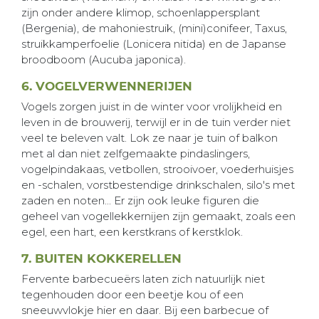
zijn onder andere klimop, schoenlappersplant
(Bergenia), de mahoniestruik, (mini)conifeer, Taxus,
struikkamperfoelie (Lonicera nitida) en de Japanse
broodboom (Aucuba japonica).
6. VOGELVERWENNERIJEN
Vogels zorgen juist in de winter voor vrolijkheid en
leven in de brouwerij, terwijl er in de tuin verder niet
veel te beleven valt. Lok ze naar je tuin of balkon
met al dan niet zelfgemaakte pindaslingers,
vogelpindakaas, vetbollen, strooivoer, voederhuisjes
en -schalen, vorstbestendige drinkschalen, silo's met
zaden en noten... Er zijn ook leuke figuren die
geheel van vogellekkernijen zijn gemaakt, zoals een
egel, een hart, een kerstkrans of kerstklok.
7. BUITEN KOKKERELLEN
Fervente barbecueërs laten zich natuurlijk niet
tegenhouden door een beetje kou of een
sneeuwvlokje hier en daar. Bij een barbecue of