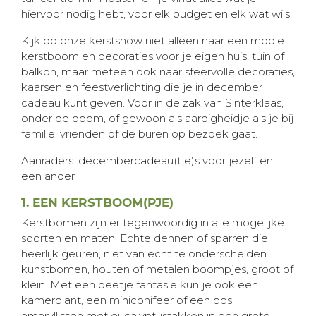
hiervoor nodig hebt, voor elk budget en elk wat wils.
Kijk op onze kerstshow niet alleen naar een mooie
kerstboom en decoraties voor je eigen huis, tuin of
balkon, maar meteen ook naar sfeervolle decoraties,
kaarsen en feestverlichting die je in december
cadeau kunt geven. Voor in de zak van Sinterklaas,
onder de boom, of gewoon als aardigheidje als je bij
familie, vrienden of de buren op bezoek gaat.
Aanraders: decembercadeau(tje)s voor jezelf en
een ander
1. EEN KERSTBOOM(PJE)
Kerstbomen zijn er tegenwoordig in alle mogelijke
soorten en maten. Echte dennen of sparren die
heerlijk geuren, niet van echt te onderscheiden
kunstbomen, houten of metalen boompjes, groot of
klein. Met een beetje fantasie kun je ook een
kamerplant, een miniconifeer of een bos
amaryllissen met eucalyptustakken in een grote,