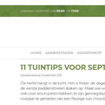
Ga
naar
VANDAAG GEOPEND VAN
09:00
T/M
17:00
content
HOME
AANBIEDINGEN
ASSORTIMENT
Home
Nieuws
11 tuintips voor september
11 TUINTIPS VOOR SE
Gepubliceerd op
3 september 2021
De herfst hangt in de lucht. Het is frisser, de 
de eerste paddenstoelen duiken op. Maar wie 
ook voor ons in petto hebben: er zijn genoeg kl
voorjaar te genieten van een fleurige tuin, mooi b