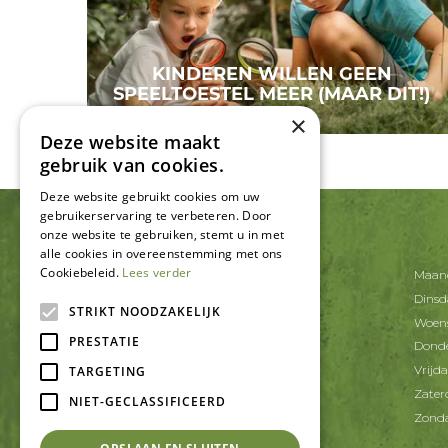
KINDEREN WILLEN GEEN
SPEELTOESTEL MEER (MAAR DIT!)
×
Deze website maakt
gebruik van cookies.
Deze website gebruikt cookies om uw
gebruikerservaring te verbeteren. Door
onze website te gebruiken, stemt u in met
CONTACT
alle cookies in overeenstemming met ons
Cookiebeleid.
Lees verder
Tuincentrum De Schouw
Maan
Korte Schaft 20
Dins
3991 AT Houten
STRIKT NOODZAKELIJK
Woen
PRESTATIE
T.
030-6371402
Dond
E.
info@tcdeschouw.nl
Vrijd
TARGETING
Zater
NIET-GECLASSIFICEERD
Zond