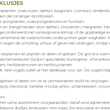
-KLUSJES
planten, zoals rozen, dahlia’s, begonia’s, cosmea’s, vlinderst
en dat ze langer doorbloeien.
(pot)planten, zoals potgeraniums en fuchsia's.
n en (hang)manden door dahlia's, chrysanten, margrieten, hei
t gecombineerd met wintergroene klimop of de grijsbladige ker
gzamerhand de waterschotels onder potten gaan weghalen. M
n tegen de schutting, schuur of gevel niet uitdrogen, omda
e verplanten en planten te delen of splitsen. De grond is warm
 zoals hemelsleutel (Sedum spectabile), koninginne- of leverk
ters, herfstanemonen en herfstcyclamen.
. Veel vogels zullen je hier dankbaar voor zijn. De vogels h
 splitsen of delen om ze te vermeerderen en/of te verjongen.
rijs (Veronica), hartlelie (Hosta), phlox, scharnierplant, vro
orm.
 het ruime assortiment voorjaarsbollen. Vanaf eind september 
lauwe druifjes, krokussen, mini-irisjes (Iris reticulata) en s