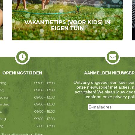
VAKANTIETIPS (VOOR KIDS) IN
EIGEN TUIN
OPENINGSTIJDEN
AANMELDEN NIEUWSBR
Ontvang ongeveer één keer per
dag
09:00 - 18:00
onze nieuwsbrief met acties, 
dag
09:00 - 18:00
activiteiten! We slaan jouw ge
conform onze
privacy poli
sdag
09:00 - 18:00
erdag
09:00 - 18:00
ag
09:00 - 18:00
dag
09:00 - 17:00
ag
12:00 - 17:00
Toon alle openingstijden