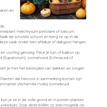
ruiken en
de,
rieplant Helichrysum petiolare of italicum.
aak de schotels schoon en berg ze op in de
t deze vaak onder een afdakje of dakgoot hangen
 en vochtig genoeg. Fleur je tuin of balkon op
ruid (Eupatorium), zonnehoed (Echinacea of
elpen je met het bestrijden van slakken en zorgen
 Planten die hiervoor in aanmerking komen zijn
uwenmantel (Alchemilla mollis) zonnekruid
kun je ze in de volle grond en in potten planten.
neeuwklokjes. Stop deze bollen zo snel mogelijk na