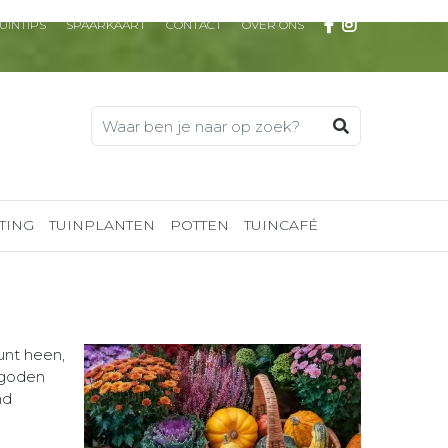
UINTIPS
SPAARKAART
CONTACT
OVER ONS
TING
TUINPLANTEN
POTTEN
TUINCAFÉ
unt heen,
rgoden
nd