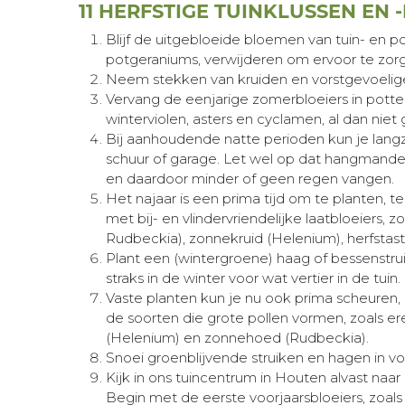
11 HERFSTIGE TUINKLUSSEN EN 
Blijf de uitgebloeide bloemen van tuin- en pot
potgeraniums, verwijderen om ervoor te zorg
Neem stekken van kruiden en vorstgevoelige 
Vervang de eenjarige zomerbloeiers in potte
winterviolen, asters en cyclamen, al dan nie
Bij aanhoudende natte perioden kun je lan
schuur of garage. Let wel op dat hangmande
en daardoor minder of geen regen vangen.
Het najaar is een prima tijd om te planten, t
met bij- en vlindervriendelijke laatbloeiers,
Rudbeckia), zonnekruid (Helenium), herfstas
Plant een (wintergroene) haag of bessenstruik
straks in de winter voor wat vertier in de tuin.
Vaste planten kun je nu ook prima scheuren,
de soorten die grote pollen vormen, zoals erep
(Helenium) en zonnehoed (Rudbeckia).
Snoei groenblijvende struiken en hagen in v
Kijk in ons tuincentrum in Houten alvast naar
Begin met de eerste voorjaarsbloeiers, zoals b