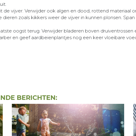
it.
t de vijver. Verwijder ook algen en dood, rottend materiaal on
e dieren zoals kikkers weer de vijver in kunnen plonsen. Spa
atste oogst terug. Verwijder bladeren boven druiventrossen
rabarber en geef aardbeienplantjes nog een keer vloeibare voe
ENDE BERICHTEN: