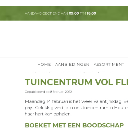
Ga
naar
VANDAAG GEOPEND VAN
09:00
T/M
18:00
content
HOME
AANBIEDINGEN
ASSORTIMENT
Home
Nieuws
Tuincentrum vol fleurige Valentijncadeaus
TUINCENTRUM VOL FL
Gepubliceerd op
8 februari 2022
Maandag 14 februari is het weer Valentijnsdag. 
prijs. Gelukkig vind je in ons tuincentrum in Hou
haar hart kan ophalen.
BOEKET MET EEN BOODSCHAP