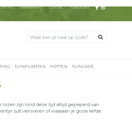
UINTIPS
SPAARKAART
CONTACT
OVER ONS
TING
TUINPLANTEN
POTTEN
TUINCAFÉ
S
rozen zijn rond deze tijd altijd gepeperd van
entijn zult veroveren of waaraan je grote liefde