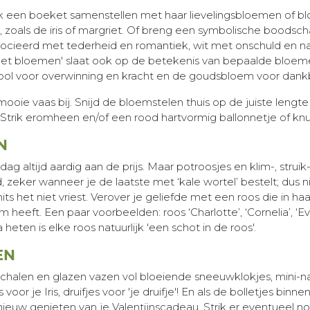
k een boeket samenstellen met haar lievelingsbloemen of blo
 zoals de iris of margriet. Of breng een symbolische boodsc
ocieerd met tederheid en romantiek, wit met onschuld en natu
met bloemen' slaat ook op de betekenis van bepaalde bloeme
ool voor overwinning en kracht en de goudsbloem voor dan
oie vaas bij. Snijd de bloemstelen thuis op de juiste lengte 
rik eromheen en/of een rood hartvormig ballonnetje of knuff
N
dag altijd aardig aan de prijs. Maar potroosjes en klim-, strui
jsd, zeker wanneer je de laatste met ‘kale wortel’ bestelt; dus 
et niet vriest. Verover je geliefde met een roos die in haar l
ft. Een paar voorbeelden: roos ‘Charlotte’, ‘Cornelia’, ‘Evely
eten is elke roos natuurlijk 'een schot in de roos'.
EN
alen en glazen vazen vol bloeiende sneeuwklokjes, mini-narci
 voor je Iris, druifjes voor 'je druifje'! En als de bolletjes binn
pnieuw genieten van je Valentijnscadeau. Strik er eventueel 