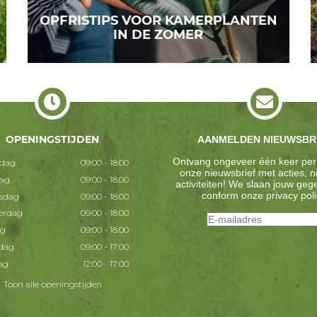
OPFRISTIPS VOOR KAMERPLANTEN
IN DE ZOMER
OPENINGSTIJDEN
AANMELDEN NIEUWSBR
Ontvang ongeveer één keer per
dag
09:00 - 18:00
onze nieuwsbrief met acties, 
dag
09:00 - 18:00
activiteiten! We slaan jouw ge
conform onze
privacy poli
sdag
09:00 - 18:00
erdag
09:00 - 18:00
ag
09:00 - 18:00
dag
09:00 - 17:00
ag
12:00 - 17:00
Toon alle openingstijden