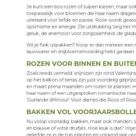
Je kunt een bos rozen of tulpen kiezen, maar oo
toepasselijk voor bloemen die haar naam dragen,
uiteraard voor liefde en passie. Roze wordt geass
optimisme en energie. De uitdrukking 'zeg het 
geluk, de anemoon voor zorgzaamheid, de gladi
Wil je flink uitpakken? Koop er dan meteen een mo
lauwwater en snijbloemenvoeding hebt gedaan. St
ROZEN VOOR BINNEN EN BUITE
Zoals reeds vermeld: snijrozen zijn rond Valentijns
op het balkon of terras zijn juist voordelig gepri
en maart prima maanden om rozen te planten, mits h
haar naam of een uitgesproken romantische naam hee
'Guirlande d'Amour'. Voor dames die Roos of Rosa h
BAKKEN VOL VOORJAARSBOLL
Nu volop voorradig: bakken, maar ook manden, sch
en blauwe of witte druifjes. Hoe leuk is dat? Irisjes
geliefde ze in de tuin planten en volgend jaar o