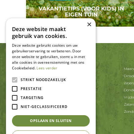
VAKANTIETIPS (VOOR KIDS) IN
EIGEN TUIN
×
Deze website maakt
gebruik van cookies.
Deze website gebruikt cookies om uw
gebruikerservaring te verbeteren. Door
onze website te gebruiken, stemt u in met
CONTACT
alle cookies in overeenstemming met ons
Cookiebeleid.
Lees verder
Tuincentrum De Schouw
Maan
Korte Schaft 20
Dins
3991 AT Houten
STRIKT NOODZAKELIJK
Woen
PRESTATIE
T.
030-6371402
Dond
E.
info@tcdeschouw.nl
Vrijd
TARGETING
Zater
NIET-GECLASSIFICEERD
Zond
OPSLAAN EN SLUITEN