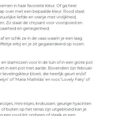
emen in haar favoriete kleur. Of ga heel
hap over met een bepaalde kleur. Rood staat
urlijke liefde en oranje met vrolijkheid,
n. Zo staat de chrysant voor voorspoed en
kbaarheid en genegenheid.
af en schik ze in de vaas waarin je een laag
eltje erbij en je zit gegarandeerd op rozen.
k- en stamrozen voor in de tuin of in een grote pot
niet in een pot met aarde. Bovendien zijn februari
ievelingskleur bloeit, die heerlijk geurt en/of
n’ of ‘Maria Mathilda’ en roos 'Lovely Fairy' of
sjes, mini-irisjes, krokussen, geurige hyacinten
en of buiten op het terras zijn uitgebloeid kan je
nog een rood lint omheen of steek er een