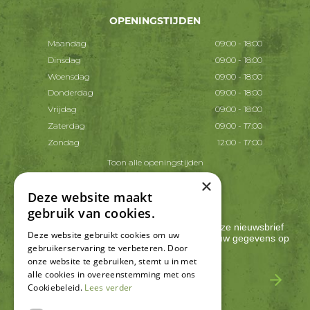
OPENINGSTIJDEN
Maandag
09:00 - 18:00
Dinsdag
09:00 - 18:00
Woensdag
09:00 - 18:00
Donderdag
09:00 - 18:00
Vrijdag
09:00 - 18:00
Zaterdag
09:00 - 17:00
Zondag
12:00 - 17:00
Toon alle openingstijden
×
Deze website maakt
AANMELDEN NIEUWSBRIEF
gebruik van cookies.
Ontvang ongeveer één keer per 2 weken onze nieuwsbrief
Deze website gebruikt cookies om uw
met acties, nieuws & activiteiten! We slaan jouw gegevens op
gebruikerservaring te verbeteren. Door
conform onze
privacy policy
.
onze website te gebruiken, stemt u in met
alle cookies in overeenstemming met ons
Cookiebeleid.
Lees verder