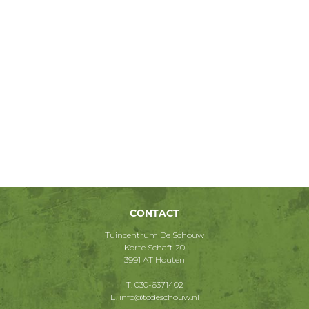
CONTACT
Tuincentrum De Schouw
Korte Schaft 20
3991 AT Houten
T.
030-6371402
E.
info@tcdeschouw.nl