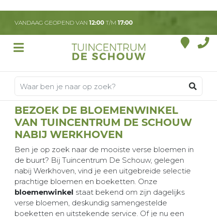
G
a
VANDAAG GEOPEND VAN
12:00
T/M
17:00
n
a
a
r
c
o
n
t
BEZOEK DE BLOEMENWINKEL
e
VAN TUINCENTRUM DE SCHOUW
n
t
NABIJ WERKHOVEN
Ben je op zoek naar de mooiste verse bloemen in
de buurt? Bij Tuincentrum De Schouw, gelegen
nabij Werkhoven, vind je een uitgebreide selectie
prachtige bloemen en boeketten. Onze
bloemenwinkel
staat bekend om zijn dagelijks
verse bloemen, deskundig samengestelde
boeketten en uitstekende service. Of je nu een