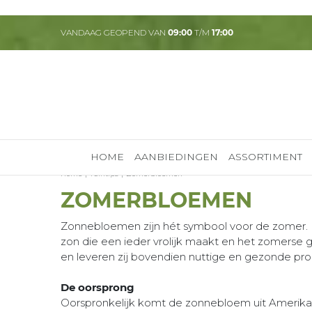
Ga
naar
VANDAAG GEOPEND VAN
09:00
T/M
17:00
content
HOME
AANBIEDINGEN
ASSORTIMENT
Home
Tuintips
Zomerbloemen
ZOMERBLOEMEN
Zonnebloemen zijn hét symbool voor de zomer. D
zon die een ieder vrolijk maakt en het zomerse
en leveren zij bovendien nuttige en gezonde pr
De oorsprong
Oorspronkelijk komt de zonnebloem uit Amerika