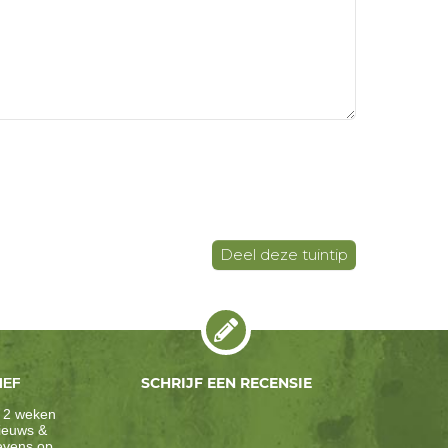
SCHRIJF EEN RECENSIE
IEF
 2 weken
nieuws &
gevens op