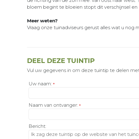
de richting van de zon mee: van oost naar west.
bloem begint te bloeien stopt dit verschijnsel e
Meer weten?
Vraag onze tuinadviseurs gerust alles wat u nog
DEEL DEZE TUINTIP
Vul uw gegevens in om deze tuintip te delen met
Uw naam:
*
Naam van ontvanger:
*
Bericht: