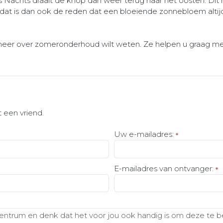
 ’s Nachts draait de knop dan weer terug naar het oosten. D
n dat is dan ook de reden dat een bloeiende zonnebloem altijd
 meer over zomeronderhoud wilt weten. Ze helpen u graag me
 een vriend.
Uw e-mailadres:
*
E-mailadres van ontvanger:
*