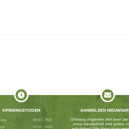
OPENINGSTIJDEN
AANMELDEN NIEUWSBR
Ontvang ongeveer één keer per
dag
09:00 - 18:00
onze nieuwsbrief met acties, 
dag
09:00 - 18:00
activiteiten! We slaan jouw ge