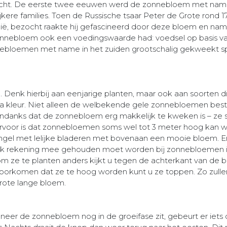
cht. De eerste twee eeuwen werd de zonnebloem met na
rijkere families. Toen de Russische tsaar Peter de Grote rond 
ë, bezocht raakte hij gefascineerd door deze bloem en na
nnebloem ook een voedingswaarde had: voedsel op basis v
bloemen met name in het zuiden grootschalig gekweekt sp
. Denk hierbij aan eenjarige planten, maar ook aan soorten
ua kleur. Niet alleen de welbekende gele zonnebloemen besta
Ondanks dat de zonnebloem erg makkelijk te kweken is – ze 
rvoor is dat zonnebloemen soms wel tot 3 meter hoog kan word
stengel met lelijke bladeren met bovenaan een mooie bloem. E
ok rekening mee gehouden moet worden bij zonnebloemen is da
om ze te planten anders kijkt u tegen de achterkant van de 
voorkomen dat ze te hoog worden kunt u ze toppen. Zo zull
grote lange bloem.
er de zonnebloem nog in de groeifase zit, gebeurt er iets