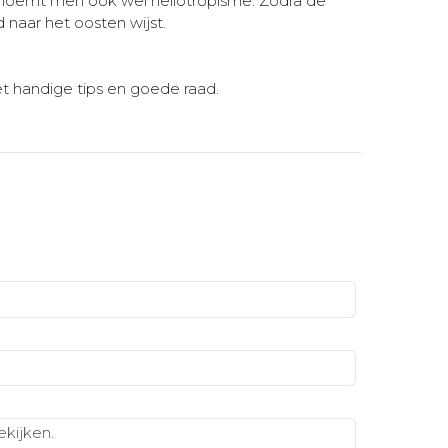
it noemt men ook wel heliotropisme. Zodra de
 naar het oosten wijst.
t handige tips en goede raad.