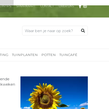
UINTIPS
SPAARKAART
CONTACT
OVER ONS
TING
TUINPLANTEN
POTTEN
TUINCAFÉ
alende
e kweken