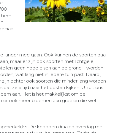
me
1700
m hem
an
eciaal
 die langer mee gaan. Ook kunnen de soorten qua
an, maar er zijn ook soorten met lichtgele,
stellen geen hoge eisen aan de grond – worden
en, wat lang niet in iedere tuin past. Daarbij
r zijn echter ook soorten die minder lang worden
t ze altijd naar het oosten kijken. U zult dus
bloem aan. Het is het makkelijkst om de
en er ook meer bloemen aan groeien die wel
 opmerkelijks. De knoppen draaien overdag met