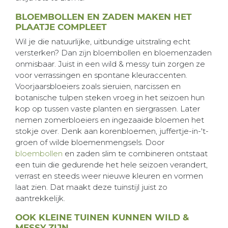
BLOEMBOLLEN EN ZADEN MAKEN HET
PLAATJE COMPLEET
Wil je die natuurlijke, uitbundige uitstraling echt
versterken? Dan zijn bloembollen en bloemenzaden
onmisbaar. Juist in een wild & messy tuin zorgen ze
voor verrassingen en spontane kleuraccenten.
Voorjaarsbloeiers zoals sieruien, narcissen en
botanische tulpen steken vroeg in het seizoen hun
kop op tussen vaste planten en siergrassen. Later
nemen zomerbloeiers en ingezaaide bloemen het
stokje over. Denk aan korenbloemen, juffertje-in-'t-
groen of wilde bloemenmengsels. Door
bloembollen
en zaden slim te combineren ontstaat
een tuin die gedurende het hele seizoen verandert,
verrast en steeds weer nieuwe kleuren en vormen
laat zien. Dat maakt deze tuinstijl juist zo
aantrekkelijk.
OOK KLEINE TUINEN KUNNEN WILD &
MESSY ZIJN