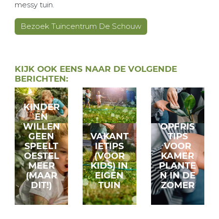
messy tuin.
Bezoek Tuincentrum De Schouw
KIJK OOK EENS NAAR DE VOLGENDE
BERICHTEN:
KINDER
EN
WILLEN
OPFRIS
GEEN
VAKANT
TIPS
SPEELT
IETIPS
VOOR
OESTEL
(VOOR
KAMER
MEER
KIDS) IN
PLANTE
(MAAR
EIGEN
N IN DE
DIT!)
TUIN
ZOMER