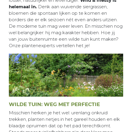
losser, natuurlijker en levendiger.
Wild & messy is
helemaal in.
Denk aan wuivende siergrassen,
bloemen die spontaan lijken op te komen en
borders die er elk seizoen nét even anders uitzien.
De moderne tuin mag weer leven. En misschien nog
wel belangrijker: hij mag karakter hebben. Hoe jij
van jouw buitenruimte een wilde tuin kunt maken?
Onze plantenexperts vertellen het je!
WILDE TUIN: WEG MET PERFECTIE
Misschien herken je het wel: urenlang onkruid
trekken, planten netjes in het gareel houden en elk
blaadje opruimen dat op het pad terechtkomt.