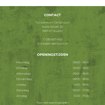
CONTACT
Tuincentrum De Schouw
Korte Schaft 20
3991 AT Houten
T.
030-6371402
E.
info@tcdeschouw.nl
OPENINGSTIJDEN
Maandag
09:00 - 18:00
Dinsdag
09:00 - 18:00
Woensdag
09:00 - 18:00
Donderdag
09:00 - 18:00
Vrijdag
09:00 - 18:00
Zaterdag
09:00 - 17:00
Zondag
12:00 - 17:00
Toon alle openingstijden