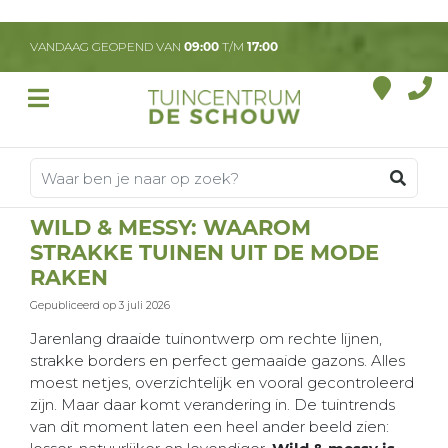
G
a
VANDAAG GEOPEND VAN
09:00
T/M
17:00
n
a
a
r
c
o
n
t
WILD & MESSY: WAAROM
e
STRAKKE TUINEN UIT DE MODE
n
t
RAKEN
Gepubliceerd op
3 juli 2026
Jarenlang draaide tuinontwerp om rechte lijnen,
strakke borders en perfect gemaaide gazons. Alles
moest netjes, overzichtelijk en vooral gecontroleerd
zijn. Maar daar komt verandering in. De tuintrends
van dit moment laten een heel ander beeld zien: