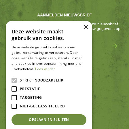
AANMELDEN NIEUWSBRIEF
Ontvang ongeveer één keer per 2 weken onze nieuwsbrief
×
met acties, nieuws & activiteiten! We slaan jouw gegevens op
Deze website maakt
conform onze
privacy policy
.
gebruik van cookies.
Deze website gebruikt cookies om uw
gebruikerservaring te verbeteren. Door
onze website te gebruiken, stemt u in met
alle cookies in overeenstemming met ons
Cookiebeleid.
Lees verder
SCHRIJF EEN RECENSIE
STRIKT NOODZAKELIJK
PRESTATIE
TARGETING
NIET-GECLASSIFICEERD
OPSLAAN EN SLUITEN