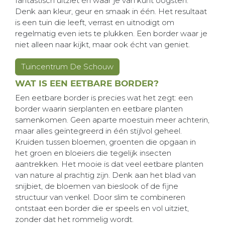
fantastisch uitziet én waar je van kunt oogsten.
Denk aan kleur, geur en smaak in één. Het resultaat
is een tuin die leeft, verrast en uitnodigt om
regelmatig even iets te plukken. Een border waar je
niet alleen naar kijkt, maar ook écht van geniet.
Tuincentrum De Schouw
WAT IS EEN EETBARE BORDER?
Een eetbare border is precies wat het zegt: een
border waarin sierplanten en eetbare planten
samenkomen. Geen aparte moestuin meer achterin,
maar alles geïntegreerd in één stijlvol geheel.
Kruiden tussen bloemen, groenten die opgaan in
het groen en bloeiers die tegelijk insecten
aantrekken. Het mooie is dat veel eetbare planten
van nature al prachtig zijn. Denk aan het blad van
snijbiet, de bloemen van bieslook of de fijne
structuur van venkel. Door slim te combineren
ontstaat een border die er speels en vol uitziet,
zonder dat het rommelig wordt.