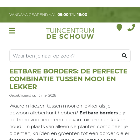
G
a
VANDAAG GEOPEND VAN
09:00
T/M
18:00
n
a
a
r
c
o
n
t
EETBARE BORDERS: DE PERFECTE
e
COMBINATIE TUSSEN MOOI EN
n
t
LEKKER
Gepubliceerd op
15 mei 2026
Waarom kiezen tussen mooi en lekker als je
gewoon allebei kunt hebben?
Eetbare borders
zijn
dé trend voor iedereen die van tuinieren én koken
houdt. In plaats van alleen sierplanten combineer je
bloemen, kruiden en groenten tot een border die er