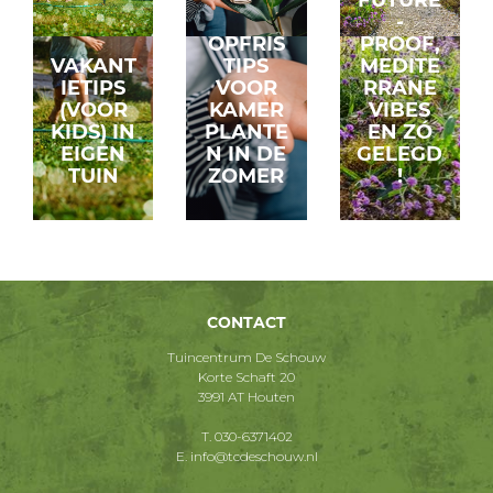
FUTURE
-
OPFRIS
PROOF,
VAKANT
TIPS
MEDITE
IETIPS
VOOR
RRANE
(VOOR
KAMER
VIBES
KIDS) IN
PLANTE
EN ZÓ
EIGEN
N IN DE
GELEGD
TUIN
ZOMER
!
CONTACT
Tuincentrum De Schouw
Korte Schaft 20
3991 AT Houten
T.
030-6371402
E.
info@tcdeschouw.nl