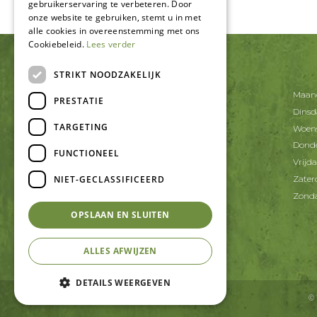
gebruikerservaring te verbeteren. Door
onze website te gebruiken, stemt u in met
alle cookies in overeenstemming met ons
Cookiebeleid.
Lees verder
CONTACT
STRIKT NOODZAKELIJK
Tuincentrum De Schouw
Maan
PRESTATIE
Korte Schaft 20
Dins
3991 AT Houten
TARGETING
Woen
T.
030-6371402
Dond
FUNCTIONEEL
E.
info@tcdeschouw.nl
Vrijd
NIET-GECLASSIFICEERD
Zater
Zond
OPSLAAN EN SLUITEN
ALLES AFWIJZEN
DETAILS WEERGEVEN
©