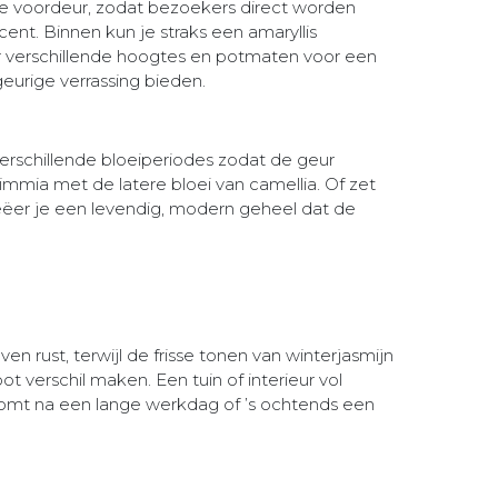
 de voordeur, zodat bezoekers direct worden
ent. Binnen kun je straks een amaryllis
r verschillende hoogtes en potmaten voor een
geurige verrassing bieden.
erschillende bloeiperiodes zodat de geur
kimmia met de latere bloei van camellia. Of zet
creëer je een levendig, modern geheel dat de
 rust, terwijl de frisse tonen van winterjasmijn
 verschil maken. Een tuin of interieur vol
skomt na een lange werkdag of ’s ochtends een