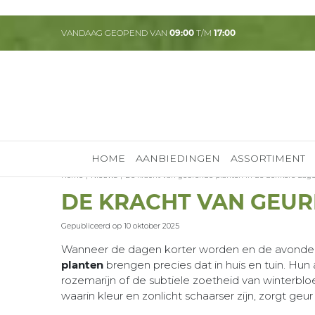
Ga
naar
VANDAAG GEOPEND VAN
09:00
T/M
17:00
content
HOME
AANBIEDINGEN
ASSORTIMENT
Home
Nieuws
De kracht van geurende planten in de donkere dag
DE KRACHT VAN GEUR
Gepubliceerd op
10 oktober 2025
Wanneer de dagen korter worden en de avonden e
planten
brengen precies dat in huis en tuin. Hu
rozemarijn of de subtiele zoetheid van winterblo
waarin kleur en zonlicht schaarser zijn, zorgt g