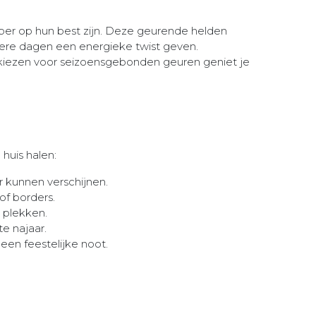
ember op hun best zijn. Deze geurende helden
nkere dagen een energieke twist geven.
 kiezen voor seizoensgebonden geuren geniet je
huis halen:
r kunnen verschijnen.
of borders.
e plekken.
e najaar.
 een feestelijke noot.