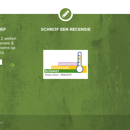
SCHRIJF EEN RECENSIE
IEF
 2 weken
nieuws &
gevens op
cy
.
icy