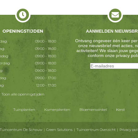
OPENINGSTIJDEN
AANMELDEN NIEUWSBR
Ontvang ongeveer één keer per
dag
09:00 - 18:00
onze nieuwsbrief met acties, 
dag
09:00 - 18:00
activiteiten! We slaan jouw ge
conform onze
privacy poli
sdag
09:00 - 18:00
erdag
09:00 - 18:00
ag
09:00 - 18:00
dag
09:00 - 17:00
ag
12:00 - 17:00
Toon alle openingstijden
Tuinplanten
Kamerplanten
Bloemenwinkel
Kerst
 Tuincentrum De Schouw
Green Solutions
Tuincentrum Overzicht
Privacy pol