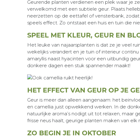
Geurende planten verdienen een plek waar je ze 
verwelkomd met een subtiele geur. Plaats hellebo
neerzetten op de eettafel of vensterbank, zoda
speels effect. Zo ontstaat een huis en tuin die n
SPEEL MET KLEUR, GEUR EN BLO
Het leuke van najaarsplanten is dat ze je veel 
wekelijks verandert en je tuin of interieur conti
amaryllis naast hyacinten voor een uitbundig geu
donkere dagen een stuk spannender maakt!
HET EFFECT VAN GEUR OP JE 
Geur is meer dan alleen aangenaam: het beïnvloed
en camellia juist opwekkend werken. In de donker
natuurlijke aroma’s nodigt uit tot relaxen, maa
frisse neus haalt, geurige planten maken van elk
ZO BEGIN JE IN OKTOBER