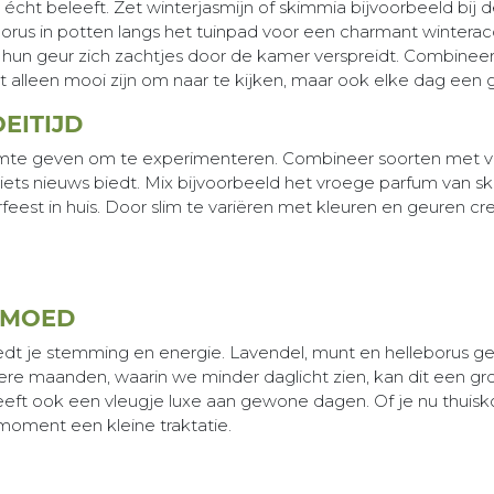
écht beleeft. Zet winterjasmijn of skimmia bijvoorbeeld bij
rus in potten langs het tuinpad voor een charmant winteracc
t hun geur zich zachtjes door de kamer verspreidt. Combinee
iet alleen mooi zijn om naar te kijken, maar ook elke dag een 
EITIJD
ruimte geven om te experimenteren. Combineer soorten met v
nu iets nieuws biedt. Mix bijvoorbeeld het vroege parfum van s
rfeest in huis. Door slim te variëren met kleuren en geuren 
GEMOED
t je stemming en energie. Lavendel, munt en helleborus geven
e maanden, waarin we minder daglicht zien, kan dit een groot
r geeft ook een vleugje luxe aan gewone dagen. Of je nu thui
 moment een kleine traktatie.