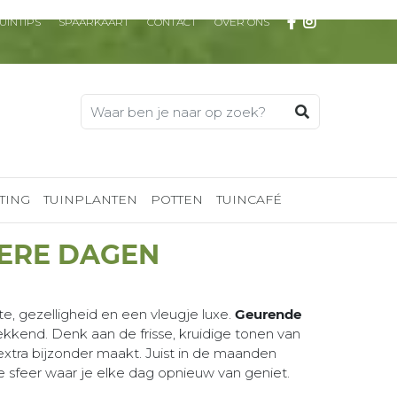
UINTIPS
SPAARKAART
CONTACT
OVER ONS
TING
TUINPLANTEN
POTTEN
TUINCAFÉ
KERE DAGEN
, gezelligheid en een vleugje luxe.
Geurende
kkend. Denk aan de frisse, kruidige tonen van
 extra bijzonder maakt. Juist in de maanden
se sfeer waar je elke dag opnieuw van geniet.