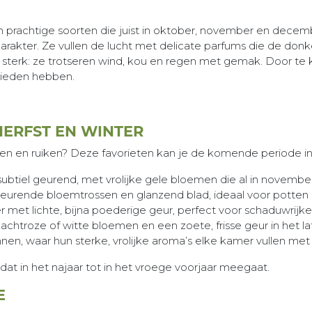
 zijn prachtige soorten die juist in oktober, november en dec
k karakter. Ze vullen de lucht met delicate parfums die de do
d sterk: ze trotseren wind, kou en regen met gemak. Door te
bieden hebben.
ERFST EN WINTER
n en ruiken? Deze favorieten kan je de komende periode in 
 subtiel geurend, met vrolijke gele bloemen die al in novembe
eurende bloemtrossen en glanzend blad, ideaal voor potten 
er met lichte, bijna poederige geur, perfect voor schaduwrijk
chtroze of witte bloemen en een zoete, frisse geur in het lat
nnen, waar hun sterke, vrolijke aroma’s elke kamer vullen met
t in het najaar tot in het vroege voorjaar meegaat.
E