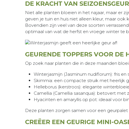
DE KRACHT VAN SEIZOENSGEUR
Niet alle planten bloeien in het najaar, maar er
geven je tuin en huis niet alleen kleur, maar oo
Bovendien zijn veel van deze soorten verrassen
optimaal van wat de herfst en vroege winter te 
GEURENDE TOPPERS VOOR DE H
Op zoek naar planten die in deze maanden bloeie
Winterjasmijn (Jasminum nudiflorum): fris en
Skimmia: een compacte struik met heerlijk g
Helleborus (kerstroos): elegante winterbloei
Camellia (Camellia sasanqua): betovert met za
Hyacinten en amaryllis op pot: ideaal voor bi
Deze planten zorgen samen voor een geurpalet da
CREËER EEN GEURIGE MINI-OAS