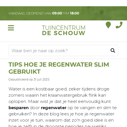
G
a
VANDAAG GEOPEND VAN
09:00
T/M
18:00
n
a
a
r
c
o
n
t
TIPS HOE JE REGENWATER SLIM
e
GEBRUIKT
n
t
Gepubliceerd op
31 juli 2025
Water is een kostbaar goed, zeker tijdens droge
zomers waarin het kraanwatergebruik flink kan
oplopen. Maar wist je dat je heel eenvoudig kunt
besparen
door
regenwater
op te vangen en slim te
gebruiken? In deze blog lees je hoe je regenwater
inzet voor je tuin, waarom dat zo'n goed idee is en
hoe je zelfs in de droogste periodes nauwelijks