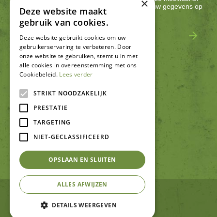
×
met acties, nieuws & activiteiten! We slaan jouw gegevens op
Deze website maakt
conform onze
privacy policy
.
gebruik van cookies.
Deze website gebruikt cookies om uw
gebruikerservaring te verbeteren. Door
onze website te gebruiken, stemt u in met
alle cookies in overeenstemming met ons
Cookiebeleid.
Lees verder
SCHRIJF EEN RECENSIE
STRIKT NOODZAKELIJK
PRESTATIE
TARGETING
NIET-GECLASSIFICEERD
OPSLAAN EN SLUITEN
ALLES AFWIJZEN
© Tuincentrum De Schouw
Green Solutions
DETAILS WEERGEVEN
Tuincentrum Overzicht
Privacy policy