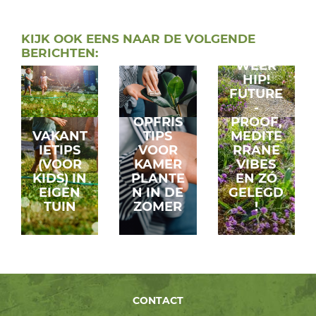
GRIND
KIJK OOK EENS NAAR DE VOLGENDE
IS
BERICHTEN:
WEER
HIP!
FUTURE
-
OPFRIS
PROOF,
VAKANT
TIPS
MEDITE
IETIPS
VOOR
RRANE
(VOOR
KAMER
VIBES
KIDS) IN
PLANTE
EN ZÓ
EIGEN
N IN DE
GELEGD
TUIN
ZOMER
!
CONTACT