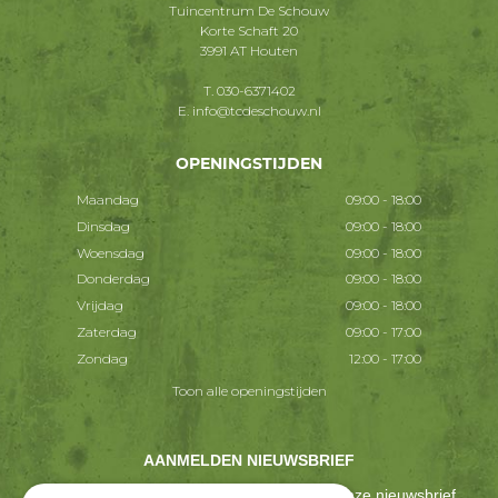
Tuincentrum De Schouw
Korte Schaft 20
3991 AT Houten
T.
030-6371402
E.
info@tcdeschouw.nl
OPENINGSTIJDEN
Maandag
09:00 - 18:00
Dinsdag
09:00 - 18:00
Woensdag
09:00 - 18:00
Donderdag
09:00 - 18:00
Vrijdag
09:00 - 18:00
Zaterdag
09:00 - 17:00
Zondag
12:00 - 17:00
Toon alle openingstijden
AANMELDEN NIEUWSBRIEF
Ontvang ongeveer één keer per 2 weken onze nieuwsbrief