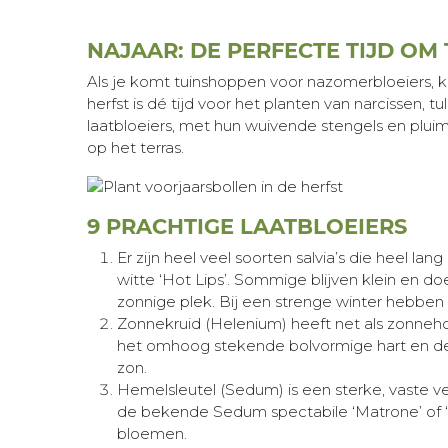
NAJAAR: DE PERFECTE TIJD OM
Als je komt tuinshoppen voor nazomerbloeiers, ki
herfst is dé tijd voor het planten van narcissen,
laatbloeiers, met hun wuivende stengels en pluime
op het terras.
9 PRACHTIGE LAATBLOEIERS
Er zijn heel veel soorten salvia’s die heel lan
witte ‘Hot Lips’. Sommige blijven klein en d
zonnige plek. Bij een strenge winter hebben
Zonnekruid (Helenium) heeft net als zonneh
het omhoog stekende bolvormige hart en de
zon.
Hemelsleutel (Sedum) is een sterke, vaste v
de bekende Sedum spectabile ‘Matrone’ of 
bloemen.