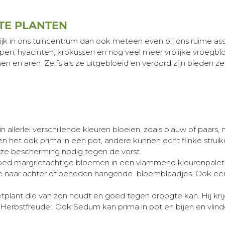
 TE PLANTEN
jk in ons tuincentrum dan ook meteen even bij ons ruime ass
 tulpen, hyacinten, krokussen en nog veel meer vrolijke vroeg
n en aren. Zelfs als ze uitgebloeid en verdord zijn bieden ze 
g in allerlei verschillende kleuren bloeien, zoals blauw of paar
oen het ook prima in een pot, andere kunnen echt flinke str
 ze bescherming nodig tegen de vorst.
oed margrietachtige bloemen in een vlammend kleurenpalet v
 naar achter of beneden hangende bloemblaadjes. Ook een 
etplant die van zon houdt en goed tegen droogte kan. Hij kri
‘Herbstfreude’. Ook Sedum kan prima in pot en bijen en vl