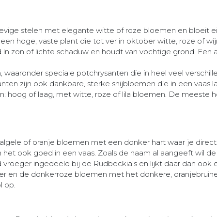
evige stelen met elegante witte of roze bloemen en bloeit ei
s een hoge, vaste plant die tot ver in oktober witte, roze of
d in zon of lichte schaduw en houdt van vochtige grond. Een a
en, waaronder speciale potchrysanten die in heel veel verschi
ysanten zijn ook dankbare, sterke snijbloemen die in een vaa
maten: hoog of laag, met witte, roze of lila bloemen. De mees
gele of oranje bloemen met een donker hart waar je direct va
n het ook goed in een vaas. Zoals de naam al aangeeft wil de
roeger ingedeeld bij de Rudbeckia’s en lijkt daar dan ook 
er en de donkerroze bloemen met het donkere, oranjebruine
l op.