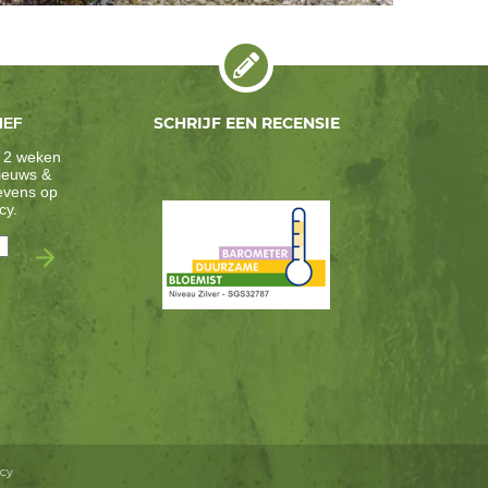
SCHRIJF EEN RECENSIE
IEF
 2 weken
nieuws &
gevens op
cy
.
icy