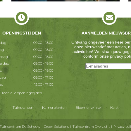
OPENINGSTIJDEN
AANMELDEN NIEUWSBR
Ontvang ongeveer één keer per
dag
09:00 - 18:00
onze nieuwsbrief met acties, 
dag
09:00 - 18:00
activiteiten! We slaan jouw ge
conform onze
privacy poli
sdag
09:00 - 18:00
erdag
09:00 - 18:00
ag
09:00 - 18:00
dag
09:00 - 17:00
ag
12:00 - 17:00
Toon alle openingstijden
Tuinplanten
Kamerplanten
Bloemenwinkel
Kerst
 Tuincentrum De Schouw
Green Solutions
Tuincentrum Overzicht
Privacy pol