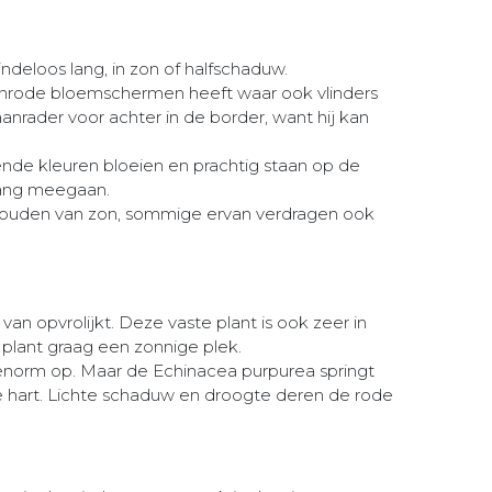
ndeloos lang, in zon of halfschaduw.
 wijnrode bloemschermen heeft waar ook vlinders
anrader voor achter in de border, want hij kan
llende kleuren bloeien en prachtig staan op de
s lang meegaan.
te houden van zon, sommige ervan verdragen ook
n opvrolijkt. Deze vaste plant is ook zeer in
 plant graag een zonnige plek.
enorm op. Maar de Echinacea purpurea springt
 hart. Lichte schaduw en droogte deren de rode