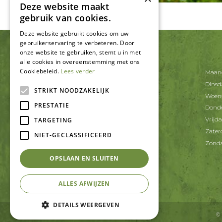
Deze website maakt
gebruik van cookies.
Deze website gebruikt cookies om uw
gebruikerservaring te verbeteren. Door
onze website te gebruiken, stemt u in met
CONTACT
alle cookies in overeenstemming met ons
Cookiebeleid.
Lees verder
Tuincentrum De Schouw
Maan
Korte Schaft 20
Dins
3991 AT Houten
STRIKT NOODZAKELIJK
Woen
PRESTATIE
T.
030-6371402
Dond
E.
info@tcdeschouw.nl
Vrijd
TARGETING
Zater
NIET-GECLASSIFICEERD
Zond
OPSLAAN EN SLUITEN
ALLES AFWIJZEN
DETAILS WEERGEVEN
©