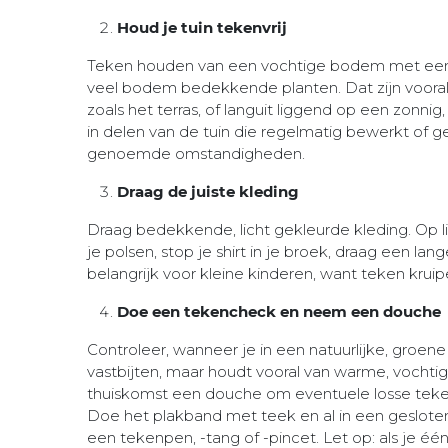
Houd je tuin tekenvrij
Teken houden van een vochtige bodem met een d
veel bodem bedekkende planten. Dat zijn vooral
zoals het terras, of languit liggend op een zonni
in delen van de tuin die regelmatig bewerkt of
genoemde omstandigheden.
Draag de juiste kleding
Draag bedekkende, licht gekleurde kleding. Op li
je polsen, stop je shirt in je broek, draag een l
belangrijk voor kleine kinderen, want teken kruip
Doe een tekencheck en neem een douche
Controleer, wanneer je in een natuurlijke, groen
vastbijten, maar houdt vooral van warme, vochtige p
thuiskomst een douche om eventuele losse teken
Doe het plakband met teek en al in een gesloten 
een tekenpen, -tang of -pincet. Let op: als je éé