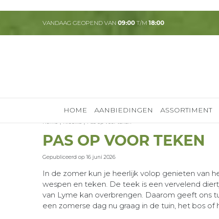
Ga
naar
VANDAAG GEOPEND VAN
09:00
T/M
18:00
content
HOME
AANBIEDINGEN
ASSORTIMENT
Home
Nieuws
Pas op voor teken
PAS OP VOOR TEKEN
Gepubliceerd op
16 juni 2026
In de zomer kun je heerlijk volop genieten van h
wespen en teken. De teek is een vervelend diert
van Lyme kan overbrengen. Daarom geeft ons t
een zomerse dag nu graag in de tuin, het bos of h