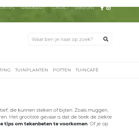
UINTIPS
SPAARKAART
CONTACT
OVER ONS
TING
TUINPLANTEN
POTTEN
TUINCAFÉ
tief, die kunnen steken of bijten. Zoals muggen,
en. Het grootste gevaar is dat de teek de ziekte
jke tips om tekenbeten te voorkomen
. Of je op