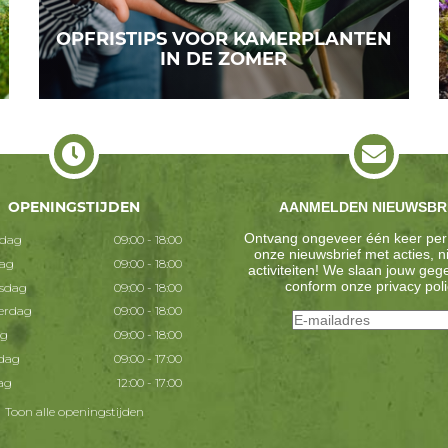
OPFRISTIPS VOOR KAMERPLANTEN
IN DE ZOMER
OPENINGSTIJDEN
AANMELDEN NIEUWSBR
Ontvang ongeveer één keer per
dag
09:00 - 18:00
onze nieuwsbrief met acties, 
dag
09:00 - 18:00
activiteiten! We slaan jouw ge
conform onze
privacy poli
sdag
09:00 - 18:00
erdag
09:00 - 18:00
ag
09:00 - 18:00
dag
09:00 - 17:00
ag
12:00 - 17:00
Toon alle openingstijden