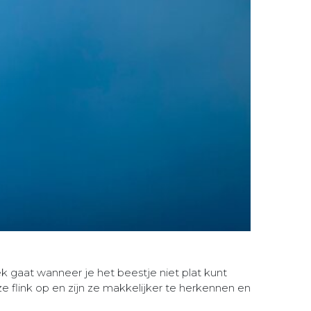
k gaat wanneer je het beestje niet plat kunt
e flink op en zijn ze makkelijker te herkennen en