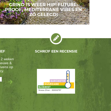
GRIND IS WEER HIP! FUTURE-
PROOF, MEDITERRANE VIBES EN
ZÓ GELEGD!
SCHRIJF EEN RECENSIE
IEF
 2 weken
nieuws &
gevens op
cy
.