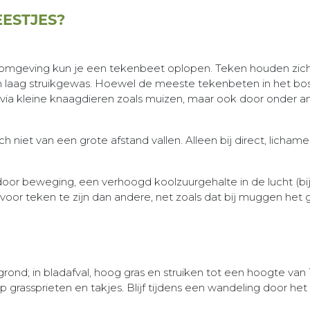
EESTJES?
oene omgeving kun je een tekenbeet oplopen. Teken houden zic
en laag struikgewas. Hoewel de meeste tekenbeten in het b
 via kleine knaagdieren zoals muizen, maar ook door onder a
h niet van een grote afstand vallen. Alleen bij direct, lichame
oor beweging, een verhoogd koolzuurgehalte in de lucht (b
oor teken te zijn dan andere, net zoals dat bij muggen het ge
grond; in bladafval, hoog gras en struiken tot een hoogte v
 op grassprieten en takjes. Blijf tijdens een wandeling door he