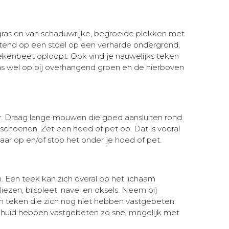
ras en van schaduwrijke, begroeide plekken met
ttend op een stoel op een verharde ondergrond,
n tekenbeet oploopt. Ook vind je nauwelijks teken
as wel op bij overhangend groen en de hierboven
aar. Draag lange mouwen die goed aansluiten rond
n schoenen. Zet een hoed of pet op. Dat is vooral
aar op en/of stop het onder je hoed of pet.
. Een teek kan zich overal op het lichaam
liezen, bilspleet, navel en oksels. Neem bij
n teken die zich nog niet hebben vastgebeten.
de huid hebben vastgebeten zo snel mogelijk met
!