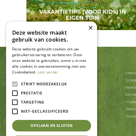
VAKANTIETIPS (VOOR KIDS) IN
EIGEN TUIN
×
Deze website maakt
gebruik van cookies.
Deze website gebruikt cookies om uw
gebruikerservaring te verbeteren. Door
onze website te gebruiken, stemt u in met
CONTACT
alle cookies in overeenstemming met ons
Cookiebeleid.
Lees verder
Tuincentrum De Schouw
Maan
Korte Schaft 20
Dins
3991 AT Houten
STRIKT NOODZAKELIJK
Woen
PRESTATIE
T.
030-6371402
Dond
E.
info@tcdeschouw.nl
Vrijd
TARGETING
Zater
NIET-GECLASSIFICEERD
Zond
OPSLAAN EN SLUITEN