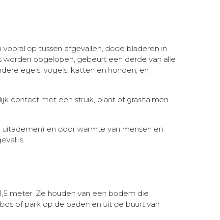
h vooral op tussen afgevallen, dode bladeren in
os worden opgelopen, gebeurt een derde van alle
ndere egels, vogels, katten en honden, en
lijk contact met een struik, plant of grashalmen
ij uitademen) en door warmte van mensen en
val is.
an 1,5 meter. Ze houden van een bodem die
t bos of park op de paden en uit de buurt van