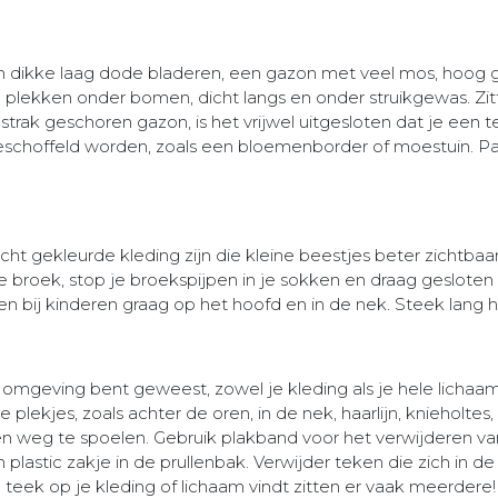
ikke laag dode bladeren, een gazon met veel mos, hoog g
 plekken onder bomen, dicht langs en onder struikgewas. Zi
g, strak geschoren gazon, is het vrijwel uitgesloten dat je ee
 geschoffeld worden, zoals een bloemenborder of moestuin. P
cht gekleurde kleding zijn die kleine beestjes beter zichtb
ange broek, stop je broekspijpen in je sokken en draag geslote
en bij kinderen graag op het hoofd en in de nek. Steek lang h
e omgeving bent geweest, zowel je kleding als je hele lichaam
lekjes, zoals achter de oren, in de nek, haarlijn, knieholtes, 
 weg te spoelen. Gebruik plakband voor het verwijderen va
plastic zakje in de prullenbak. Verwijder teken die zich in 
n teek op je kleding of lichaam vindt zitten er vaak meerdere