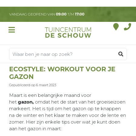
G
a
VANDAAG GEOPEND VAN
09:00
T/M
17:00
n
a
a
r
c
o
n
t
ECOSTYLE: WORKOUT VOOR JE
e
GAZON
n
t
Gepubliceerd op
6 maart 2023
Maart is een belangrijke maand voor
het
gazon,
omdat het de start van het groeiseizoen
markeert. Het is tijd om het gazon op te knappen
na de winter en het klaar te maken voor de lente en
zomer. Hier zijn enkele tips over wat je kunt doen
aan het gazon in maart: