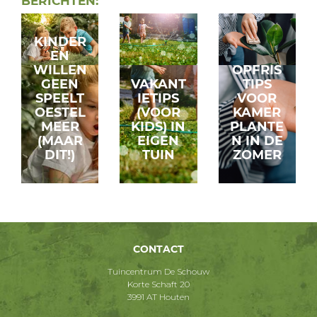
BERICHTEN:
KINDER
EN
WILLEN
OPFRIS
GEEN
VAKANT
TIPS
SPEELT
IETIPS
VOOR
OESTEL
(VOOR
KAMER
MEER
KIDS) IN
PLANTE
(MAAR
EIGEN
N IN DE
DIT!)
TUIN
ZOMER
CONTACT
Tuincentrum De Schouw
Korte Schaft 20
3991 AT Houten