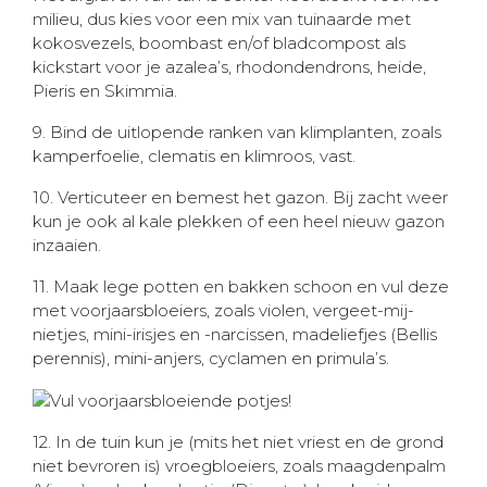
milieu, dus kies voor een mix van tuinaarde met
kokosvezels, boombast en/of bladcompost als
kickstart voor je azalea’s, rhodondendrons, heide,
Pieris en Skimmia.
9. Bind de uitlopende ranken van klimplanten, zoals
kamperfoelie, clematis en klimroos, vast.
10. Verticuteer en bemest het gazon. Bij zacht weer
kun je ook al kale plekken of een heel nieuw gazon
inzaaien.
11. Maak lege potten en bakken schoon en vul deze
met voorjaarsbloeiers, zoals violen, vergeet-mij-
nietjes, mini-irisjes en -narcissen, madeliefjes (Bellis
perennis), mini-anjers, cyclamen en primula’s.
12. In de tuin kun je (mits het niet vriest en de grond
niet bevroren is) vroegbloeiers, zoals maagdenpalm