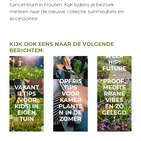
tuincentrum in Houten. Kijk tijdens je bezoek
meteen naar de nieuwe collectie tuinmeubels en
accessoires!
GRIND
KIJK OOK EENS NAAR DE VOLGENDE
IS
BERICHTEN:
WEER
HIP!
FUTURE
-
OPFRIS
PROOF,
VAKANT
TIPS
MEDITE
IETIPS
VOOR
RRANE
(VOOR
KAMER
VIBES
KIDS) IN
PLANTE
EN ZÓ
EIGEN
N IN DE
GELEGD
TUIN
ZOMER
!