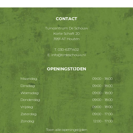
CONTACT
Tuincentrum De Schouw
Korte Schaft 20
3991 AT Houten
T.
030-6371402
E.
info@tcdeschouw.nl
OPENINGSTIJDEN
Maandag
09:00 - 18:00
Dinsdag
09:00 - 18:00
Woensdag
09:00 - 18:00
Donderdag
09:00 - 18:00
Vrijdag
09:00 - 18:00
Zaterdag
09:00 - 17:00
Zondag
12:00 - 17:00
Toon alle openingstijden