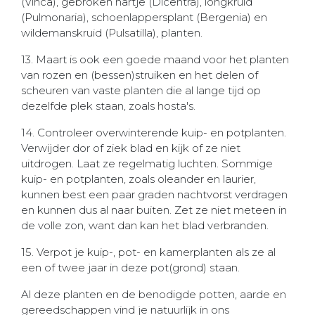
(Vinca), gebroken hartje (Dicentra), longkruid
(Pulmonaria), schoenlappersplant (Bergenia) en
wildemanskruid (Pulsatilla), planten.
13. Maart is ook een goede maand voor het planten
van rozen en (bessen)struiken en het delen of
scheuren van vaste planten die al lange tijd op
dezelfde plek staan, zoals hosta's.
14. Controleer overwinterende kuip- en potplanten.
Verwijder dor of ziek blad en kijk of ze niet
uitdrogen. Laat ze regelmatig luchten. Sommige
kuip- en potplanten, zoals oleander en laurier,
kunnen best een paar graden nachtvorst verdragen
en kunnen dus al naar buiten. Zet ze niet meteen in
de volle zon, want dan kan het blad verbranden.
15. Verpot je kuip-, pot- en kamerplanten als ze al
een of twee jaar in deze pot(grond) staan.
Al deze planten en de benodigde potten, aarde en
gereedschappen vind je natuurlijk in ons