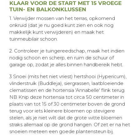
KLAAR VOOR DE START MET 15 VROEGE
TUIN- EN BALKONKLUSSEN
1. Verwijder mossen van het terras, opkomend
onkruid (dat je nu goed kunt zien en ook nog
makkelijk kunt verwijderen) en maak het
tuinmeubilair schoon.
2. Controleer je tuingereedschap, maak het indien
nodig schoon en scherp, en ruim de schuur of
garage op, zodat je alles binnen handbereik hebt.
3 Snoei (mits het niet vriest) hertshooi (Hypericum),
vlinderstruik (Buddleja), siergrassen, laatbloeiende
clematissen en de hortensia 'Annabelle' flink terug.
NB Knip deze hortensia tot circa 50 centimeter in
plaats van tot 15 of 30 centimeter boven de grond
terug voor iets kleinere bloemen op stevigere
stelen, als je niet wilt dat de grote witte bloemen
straks allemaal op de grond hangen. Of zet er na het
snoeien meteen een goede plantensteun bij.