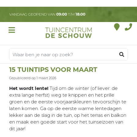
G
a
VANDAAG GEOPEND VAN
09:00
T/M
18:00
n
a
a
r
c
o
n
t
15 TUINTIPS VOOR MAART
e
n
Gepubliceerd op
1 maart 2026
t
Het wordt lente!
Tijd om de winter (of liever: de
extra lange herfst) weg te knippen en het prille
groen en de eerste voorjaarskleuren tevoorschijn te
laten komen. Ga op de eerste warme lentedagen
lekker aan de slag in de tuin, op het terras en balkon
en maak een goede start voor het tuinseizoen van
dit jaar!