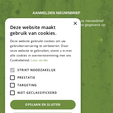
AANMELDEN NIEUWSBRIEF
Ontvang ongeveer één keer per 2 weken onze nieuwsbrief
×
met acties, nieuws & activiteiten! We slaan jouw gegevens op
Deze website maakt
conform onze
privacy policy
.
gebruik van cookies.
Deze website gebruikt cookies om uw
gebruikerservaring te verbeteren. Door
onze website te gebruiken, stemt u in met
alle cookies in overeenstemming met ons
Cookiebeleid.
Lees verder
SCHRIJF EEN RECENSIE
STRIKT NOODZAKELIJK
PRESTATIE
TARGETING
NIET-GECLASSIFICEERD
OPSLAAN EN SLUITEN