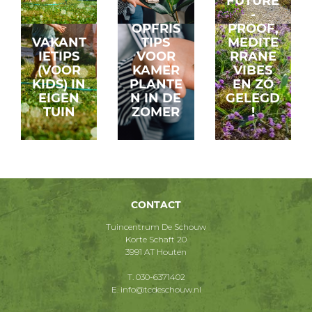
FUTURE
-
OPFRIS
PROOF,
VAKANT
TIPS
MEDITE
IETIPS
VOOR
RRANE
(VOOR
KAMER
VIBES
KIDS) IN
PLANTE
EN ZÓ
EIGEN
N IN DE
GELEGD
TUIN
ZOMER
!
CONTACT
Tuincentrum De Schouw
Korte Schaft 20
3991 AT Houten
T.
030-6371402
E.
info@tcdeschouw.nl