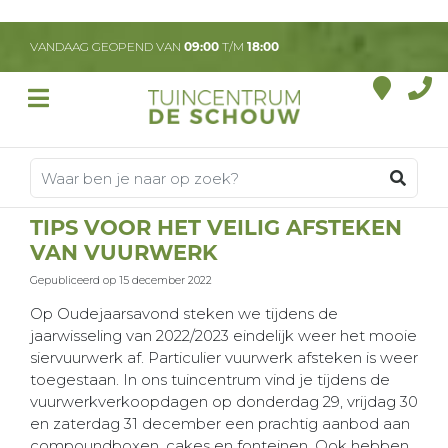
G
a
VANDAAG GEOPEND VAN
09:00
T/M
18:00
n
a
a
r
c
o
n
t
TIPS VOOR HET VEILIG AFSTEKEN
e
VAN VUURWERK
n
t
Gepubliceerd op
15 december 2022
Op Oudejaarsavond steken we tijdens de
jaarwisseling van 2022/2023 eindelijk weer het mooie
siervuurwerk af. Particulier vuurwerk afsteken is weer
toegestaan. In ons tuincentrum vind je tijdens de
vuurwerkverkoopdagen op donderdag 29, vrijdag 30
en zaterdag 31 december een prachtig aanbod aan
compoundboxen, cakes en fonteinen. Ook hebben