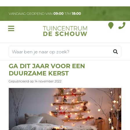
G
a
VANDAAG GEOPEND VAN
09:00
T/M
18:00
n
a
a
r
c
o
n
t
GA DIT JAAR VOOR EEN
e
DUURZAME KERST
n
t
Gepubliceerd op
14 november 2022