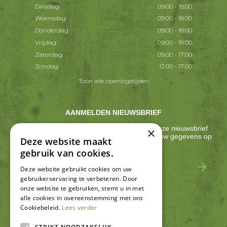
Dinsdag
09:00 - 18:00
Woensdag
09:00 - 18:00
Donderdag
09:00 - 18:00
Vrijdag
09:00 - 18:00
Zaterdag
09:00 - 17:00
Zondag
12:00 - 17:00
Toon alle openingstijden
AANMELDEN NIEUWSBRIEF
Ontvang ongeveer één keer per 2 weken onze nieuwsbrief
×
met acties, nieuws & activiteiten! We slaan jouw gegevens op
Deze website maakt
conform onze
privacy policy
.
gebruik van cookies.
Deze website gebruikt cookies om uw
gebruikerservaring te verbeteren. Door
onze website te gebruiken, stemt u in met
alle cookies in overeenstemming met ons
Cookiebeleid.
Lees verder
SCHRIJF EEN RECENSIE