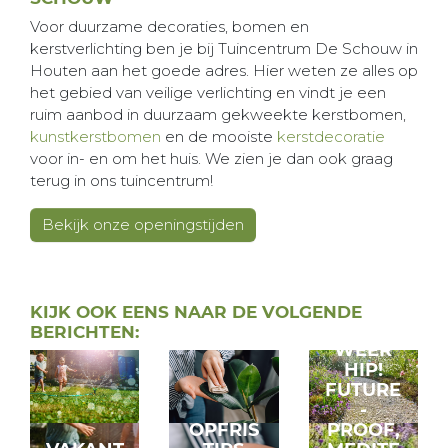
Voor duurzame decoraties, bomen en
kerstverlichting ben je bij Tuincentrum De Schouw in
Houten aan het goede adres. Hier weten ze alles op
het gebied van veilige verlichting en vindt je een
ruim aanbod in duurzaam gekweekte kerstbomen,
kunstkerstbomen
en de mooiste
kerstdecoratie
voor in- en om het huis. We zien je dan ook graag
terug in ons tuincentrum!
Bekijk onze openingstijden
GRIND
KIJK OOK EENS NAAR DE VOLGENDE
IS
BERICHTEN:
WEER
HIP!
FUTURE
-
OPFRIS
PROOF,