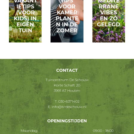
VAKANT
TIPS
MEDITE
IETIPS
VOOR
RRANE
(VOOR
KAMER
VIBES
KIDS) IN
PLANTE
EN ZÓ
EIGEN
N IN DE
GELEGD
TUIN
ZOMER
!
CONTACT
Tuincentrum De Schouw
Korte Schaft 20
3991 AT Houten
T.
030-6371402
E.
info@tcdeschouw.nl
OPENINGSTIJDEN
Maandag
09:00 - 18:00