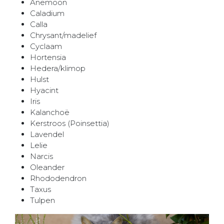
Anemoon
Caladium
Calla
Chrysant/madelief
Cyclaam
Hortensia
Hedera/klimop
Hulst
Hyacint
Iris
Kalanchoë
Kerstroos (Poinsettia)
Lavendel
Lelie
Narcis
Oleander
Rhododendron
Taxus
Tulpen