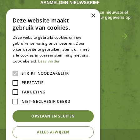
AANMELDEN NIEUWSBRIEF
Ontvang ongeveer één keer per 2 weken onze nieuwsbrief
×
met acties, nieuws & activiteiten! We slaan jouw gegevens op
Deze website maakt
conform onze
privacy policy
.
gebruik van cookies.
Deze website gebruikt cookies om uw
gebruikerservaring te verbeteren. Door
onze website te gebruiken, stemt u in met
alle cookies in overeenstemming met ons
Cookiebeleid.
Lees verder
SCHRIJF EEN RECENSIE
STRIKT NOODZAKELIJK
PRESTATIE
TARGETING
NIET-GECLASSIFICEERD
OPSLAAN EN SLUITEN
ALLES AFWIJZEN
© Tuincentrum De Schouw