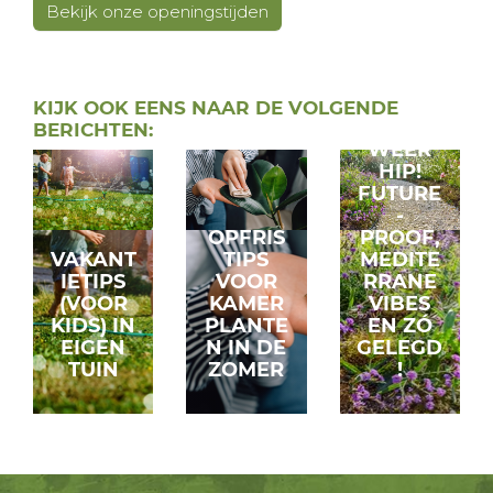
Bekijk onze openingstijden
GRIND
KIJK OOK EENS NAAR DE VOLGENDE
IS
BERICHTEN:
WEER
HIP!
FUTURE
-
OPFRIS
PROOF,
VAKANT
TIPS
MEDITE
IETIPS
VOOR
RRANE
(VOOR
KAMER
VIBES
KIDS) IN
PLANTE
EN ZÓ
EIGEN
N IN DE
GELEGD
TUIN
ZOMER
!