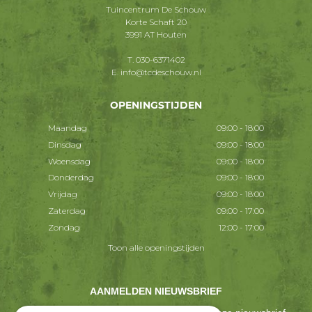
Tuincentrum De Schouw
Korte Schaft 20
3991 AT Houten
T.
030-6371402
E.
info@tcdeschouw.nl
OPENINGSTIJDEN
Maandag
09:00 - 18:00
Dinsdag
09:00 - 18:00
Woensdag
09:00 - 18:00
Donderdag
09:00 - 18:00
Vrijdag
09:00 - 18:00
Zaterdag
09:00 - 17:00
Zondag
12:00 - 17:00
Toon alle openingstijden
AANMELDEN NIEUWSBRIEF