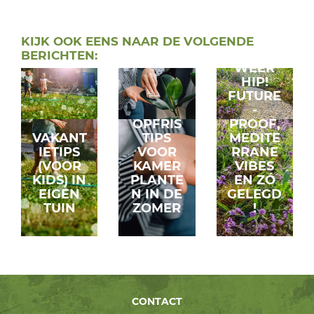
GRIND
KIJK OOK EENS NAAR DE VOLGENDE
IS
BERICHTEN:
WEER
HIP!
FUTURE
-
OPFRIS
PROOF,
VAKANT
TIPS
MEDITE
IETIPS
VOOR
RRANE
(VOOR
KAMER
VIBES
KIDS) IN
PLANTE
EN ZÓ
EIGEN
N IN DE
GELEGD
TUIN
ZOMER
!
CONTACT