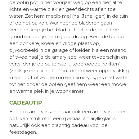
de bol in pot in het voorjaar weg op een niet al te
lichte en warme plek en geef slechts af en toe
water. Zet hem medio mei (na IJsheiligen) in de tuin
of op het balkon. Wanneer de bladeren gaan
vergelen knip je het blad af, haal je de bol uit de
grond en dep je hem goed droog. Berg de bol op
een donkere, koele en droge plaats op,
bijvoorbeeld in de garage of kelder. Na een maand
of twee haal je de amarylisbol weer tevoorschijn en
verwijder je de buitenste, uitgedroogde ‘rokken’
(zoals je een ui pelt). Plant de bol weer oppervlakkig
in een pot of zet hem in een amaryllisglas met water
tot net onder de bol en geef hem weer een mooie
en warme plek in je woonkamer.
CADEAUTIP
Een bos amaryllissen, maar ook een amaryllis in een
pot, kerststuk of in een speciaal amaryllisglas is
natuurlijk ook een prachtig cadeau voor de
feestdagen.