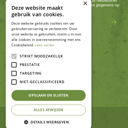
Ontvang ongeveer één keer per 2 weken onze nieuwsbrief
×
met acties, nieuws & activiteiten! We slaan jouw gegevens op
Deze website maakt
conform onze
privacy policy
.
gebruik van cookies.
Deze website gebruikt cookies om uw
gebruikerservaring te verbeteren. Door
onze website te gebruiken, stemt u in met
alle cookies in overeenstemming met ons
Cookiebeleid.
Lees verder
SCHRIJF EEN RECENSIE
STRIKT NOODZAKELIJK
PRESTATIE
TARGETING
NIET-GECLASSIFICEERD
OPSLAAN EN SLUITEN
ALLES AFWIJZEN
© Tuincentrum De Schouw
Green Solutions
DETAILS WEERGEVEN
Tuincentrum Overzicht
Privacy policy