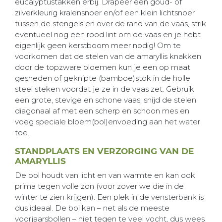
eucalyptustakken erbij. Drapeer een goud- of
zilverkleurig kralensnoer en/of een klein lichtsnoer
tussen de stengels en over de rand van de vaas, strik
eventueel nog een rood lint om de vaas en je hebt
eigenlijk geen kerstboom meer nodig! Om te
voorkomen dat de stelen van de amaryllis knakken
door de topzware bloemen kun je een op maat
gesneden of geknipte (bamboe)stok in de holle
steel steken voordat je ze in de vaas zet. Gebruik
een grote, stevige en schone vaas, snijd de stelen
diagonaal af met een scherp en schoon mes en
voeg speciale bloem(bol)envoeding aan het water
toe.
STANDPLAATS EN VERZORGING VAN DE
AMARYLLIS
De bol houdt van licht en van warmte en kan ook
prima tegen volle zon (voor zover we die in de
winter te zien krijgen). Een plek in de vensterbank is
dus ideaal. De bol kan – net als de meeste
voorjaarsbollen – niet tegen te veel vocht, dus wees