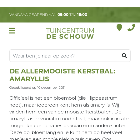
G
a
VANDAAG GEOPEND VAN
09:00
T/M
18:00
n
a
a
r
c
o
n
t
DE ALLERMOOISTE KERSTBAL:
e
AMARYLLIS
n
t
Gepubliceerd op
10 december 2021
Officieel is het een bloembol (die Hippeastrum
heet), maar iedereen kent hem als amaryllis. Wij
vinden hem een van de mooiste 'kerstballen'. De
amaryllis is er vooral in rood of wit, maar ook in in alle
mogelijke combinaties daarvan en in andere tinten.
Deze bol bloeit lang en je kunt hem op heel veel
manieren een mooie plek in huis geven. Ons