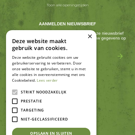
Toon alle openingstijden
AANMELDEN NIEUWSBRIEF
Ontvang ongeveer één keer per 2 weken onze nieuwsbrief
×
met acties, nieuws & activiteiten! We slaan jouw gegevens op
Deze website maakt
conform onze
privacy policy
.
gebruik van cookies.
Deze website gebruikt cookies om uw
gebruikerservaring te verbeteren. Door
onze website te gebruiken, stemt u in met
alle cookies in overeenstemming met ons
Cookiebeleid.
Lees verder
SCHRIJF EEN RECENSIE
STRIKT NOODZAKELIJK
PRESTATIE
TARGETING
NIET-GECLASSIFICEERD
OPSLAAN EN SLUITEN