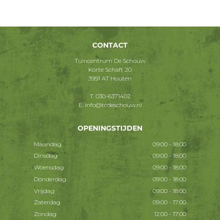
CONTACT
Tuincentrum De Schouw
Korte Schaft 20
3991 AT Houten
T.
030-6371402
E.
info@tcdeschouw.nl
OPENINGSTIJDEN
Maandag
09:00 - 18:00
Dinsdag
09:00 - 18:00
Woensdag
09:00 - 18:00
Donderdag
09:00 - 18:00
Vrijdag
09:00 - 18:00
Zaterdag
09:00 - 17:00
Zondag
12:00 - 17:00