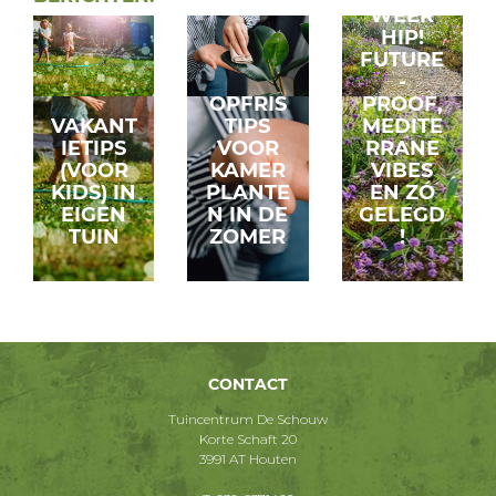
WEER
HIP!
FUTURE
-
OPFRIS
PROOF,
VAKANT
TIPS
MEDITE
IETIPS
VOOR
RRANE
(VOOR
KAMER
VIBES
KIDS) IN
PLANTE
EN ZÓ
EIGEN
N IN DE
GELEGD
TUIN
ZOMER
!
CONTACT
Tuincentrum De Schouw
Korte Schaft 20
3991 AT Houten