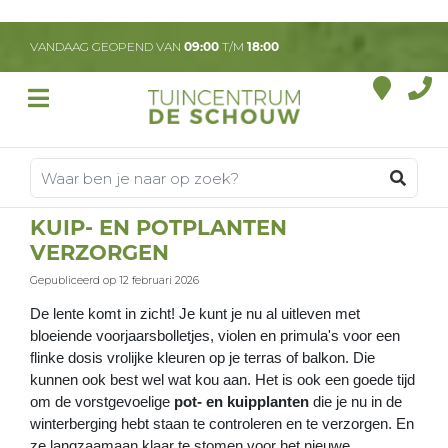
G
a
VANDAAG GEOPEND VAN
09:00
T/M
18:00
n
a
a
r
c
o
n
t
KUIP- EN POTPLANTEN
e
VERZORGEN
n
t
Gepubliceerd op
12 februari 2026
De lente komt in zicht! Je kunt je nu al uitleven met
bloeiende voorjaarsbolletjes, violen en primula's voor een
flinke dosis vrolijke kleuren op je terras of balkon. Die
kunnen ook best wel wat kou aan. Het is ook een goede tijd
om de vorstgevoelige
pot- en kuipplanten
die je nu in de
winterberging hebt staan te controleren en te verzorgen. En
ze langzaamaan klaar te stomen voor het nieuwe