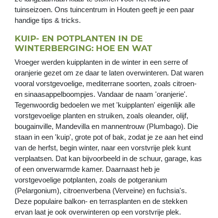
tuinseizoen. Ons tuincentrum in Houten geeft je een paar
handige tips & tricks.
KUIP- EN POTPLANTEN IN DE
WINTERBERGING: HOE EN WAT
Vroeger werden kuipplanten in de winter in een serre of
oranjerie gezet om ze daar te laten overwinteren. Dat waren
vooral vorstgevoelige, mediterrane soorten, zoals citroen-
en sinaasappelboompjes. Vandaar de naam 'oranjerie'.
Tegenwoordig bedoelen we met 'kuipplanten' eigenlijk alle
vorstgevoelige planten en struiken, zoals oleander, olijf,
bougainville, Mandevilla en mannentrouw (Plumbago). Die
staan in een 'kuip', grote pot of bak, zodat je ze aan het eind
van de herfst, begin winter, naar een vorstvrije plek kunt
verplaatsen. Dat kan bijvoorbeeld in de schuur, garage, kas
of een onverwarmde kamer.
Daarnaast heb je
vorstgevoelige potplanten, zoals de potgeranium
(Pelargonium), citroenverbena (Verveine) en fuchsia's.
Deze populaire balkon- en terrasplanten en de stekken
ervan laat je ook overwinteren op een vorstvrije plek.