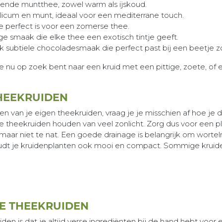
sende muntthee, zowel warm als ijskoud.
licum en munt, ideaal voor een mediterrane touch.
ie perfect is voor een zomerse thee.
ge smaak die elke thee een exotisch tintje geeft.
jk subtiele chocoladesmaak die perfect past bij een beetje z
je nu op zoek bent naar een kruid met een pittige, zoete, of
HEEKRUIDEN
 van je eigen theekruiden, vraag je je misschien af hoe je 
theekruiden houden van veel zonlicht. Zorg dus voor een plek
maar niet te nat. Een goede drainage is belangrijk om worte
oudt je kruidenplanten ook mooi en compact. Sommige kruide
E THEEKRUIDEN
 is dat je altijd verse ingrediënten bij de hand hebt voor een