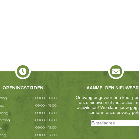
OPENINGSTIJDEN
AANMELDEN NIEUWSBR
Ontvang ongeveer één keer per
dag
09:00 - 18:00
onze nieuwsbrief met acties, 
dag
09:00 - 18:00
activiteiten! We slaan jouw ge
conform onze
privacy poli
sdag
09:00 - 18:00
erdag
09:00 - 18:00
ag
09:00 - 18:00
dag
09:00 - 17:00