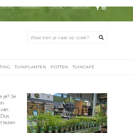
UINTIPS
SPAARKAART
CONTACT
OVER ONS
TING
TUINPLANTEN
POTTEN
TUINCAFÉ
e je? Je
in
 van
 Dus
t lezen