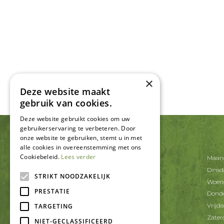
×
Deze website maakt
gebruik van cookies.
Deze website gebruikt cookies om uw
gebruikerservaring te verbeteren. Door
onze website te gebruiken, stemt u in met
CONTACT
alle cookies in overeenstemming met ons
Cookiebeleid.
Lees verder
Tuincentrum De Schouw
Maan
Korte Schaft 20
Dins
3991 AT Houten
STRIKT NOODZAKELIJK
Woen
PRESTATIE
T.
030-6371402
Dond
E.
info@tcdeschouw.nl
Vrijd
TARGETING
Zater
NIET-GECLASSIFICEERD