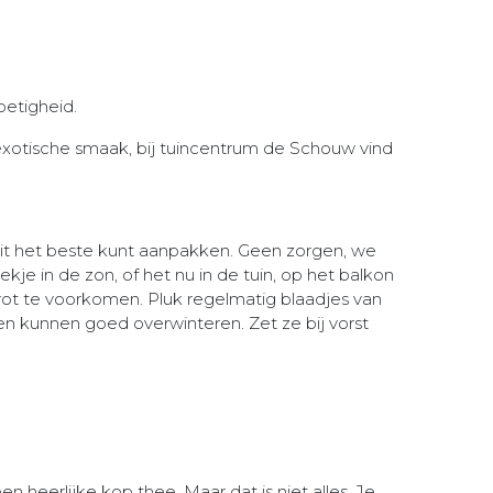
oetigheid.
 exotische smaak, bij tuincentrum de Schouw vind
dit het beste kunt aanpakken. Geen zorgen, we
je in de zon, of het nu in de tuin, op het balkon
lrot te voorkomen. Pluk regelmatig blaadjes van
n kunnen goed overwinteren. Zet ze bij vorst
 heerlijke kop thee. Maar dat is niet alles. Je