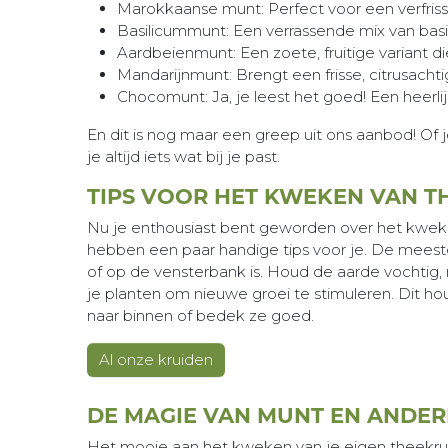
Marokkaanse munt: Perfect voor een verfris
Basilicummunt: Een verrassende mix van basi
Aardbeienmunt: Een zoete, fruitige variant d
Mandarijnmunt: Brengt een frisse, citrusachti
Chocomunt: Ja, je leest het goed! Een heerli
En dit is nog maar een greep uit ons aanbod! Of 
je altijd iets wat bij je past.
TIPS VOOR HET KWEKEN VAN T
Nu je enthousiast bent geworden over het kweken
hebben een paar handige tips voor je. De meeste 
of op de vensterbank is. Houd de aarde vochtig, 
je planten om nieuwe groei te stimuleren. Dit h
naar binnen of bedek ze goed.
Al onze kruiden
DE MAGIE VAN MUNT EN ANDER
Het mooie aan het kweken van je eigen theekruiden