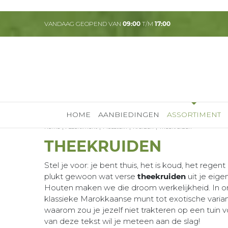
Ga
naar
VANDAAG GEOPEND VAN
09:00
T/M
17:00
content
HOME
AANBIEDINGEN
ASSORTIMENT
Home
Assortiment
Moestuin
Kruiden
Theekruiden
THEEKRUIDEN
Stel je voor: je bent thuis, het is koud, het rege
plukt gewoon wat verse
theekruiden
uit je eig
Houten maken we die droom werkelijkheid. In onz
klassieke Marokkaanse munt tot exotische varia
waarom zou je jezelf niet trakteren op een tuin 
van deze tekst wil je meteen aan de slag!