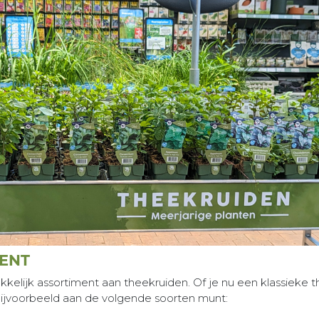
MENT
ukkelijk assortiment aan theekruiden. Of je nu een klassieke
bijvoorbeeld aan de volgende soorten munt: