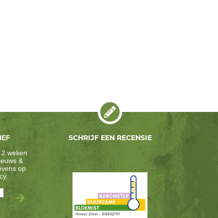
SCHRIJF EEN RECENSIE
IEF
 2 weken
nieuws &
gevens op
cy
.