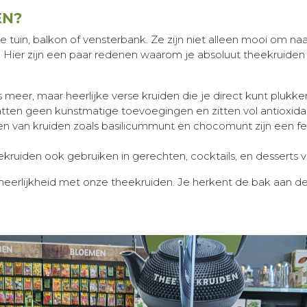
EN?
 tuin, balkon of vensterbank. Ze zijn niet alleen mooi om naa
ik. Hier zijn een paar redenen waarom je absoluut theekruide
meer, maar heerlijke verse kruiden die je direct kunt plukke
tten geen kunstmatige toevoegingen en zitten vol antioxidan
en van kruiden zoals basilicummunt en chocomunt zijn een fee
ekruiden ook gebruiken in gerechten, cocktails, en desserts v
heerlijkheid met onze theekruiden. Je herkent de bak aan de