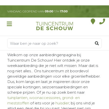
G
a
VANDAAG GEOPEND VAN
09:00
T/M
17:00
n
a
a
r
c
o
n
t
Welkom op onze aanbiedingenpagina bij
e
Tuincentrum De Schouw! Hier ontdek je onze
n
weekaanbieding die je niet wilt missen. Maar dat is
t
nog niet alles... Ons tuincentrum zit boordevol
geweldige aanbiedingen voor elke groenliefhebber.
Dus, kom langs en laat je inspireren door onze
speciale kortingen, seizoensaanbiedingen en
scherpe prijzen. Of je nu op zoek bent naar
tuinplanten
,
woonaccessoires
,
grond- en
meststoffen
of iets voor je
huisdier
; bij ons vind je
altijd een deal die bij jou past. Vergeet niet om